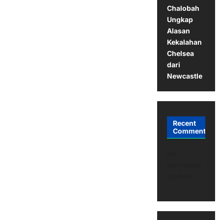
Chalobah
Ungkap
Alasan
Kekalahan
Chelsea
dari
Newcastle
Recent
Comments
No
comments
to show.