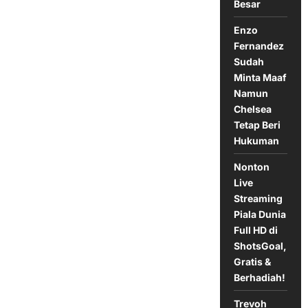
Wajib
Besar
Datang
ke
Enzo
Indonesia,
Jangan
Fernandez
Seenaknya
Sendiri!
Sudah
Minta Maaf
Namun
Chelsea
Tetap Beri
Hukuman
Nonton
Live
Streaming
Piala Dunia
Full HD di
ShotsGoal,
Gratis &
Berhadiah!
Trevoh