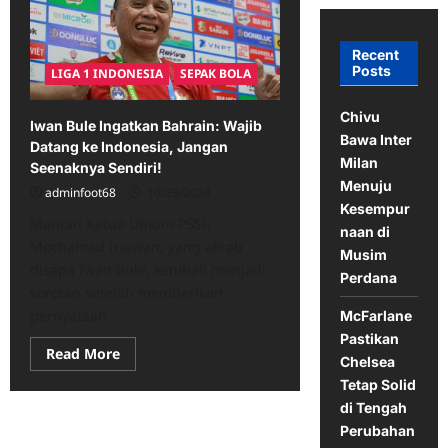
Recent
Posts
LIGA 1 INDONESIA
SEPAK BOLA
Chivu
Iwan Bule Ingatkan Bahrain: Wajib
Bawa Inter
Datang ke Indonesia, Jangan
Milan
Seenaknya Sendiri!
Menuju
adminfoot68
10/23/2024
Kesempur
Mantan Ketua Umum PSSI,
naan di
Mochamad Iriawan, yang akrab
Musim
disapa Iwan Bule, kembali menjadi
Perdana
sorotan setelah memberikan
pernyataan...
McFarlane
Pastikan
Read
Read More
Chelsea
more
about
Tetap Solid
Iwan
di Tengah
Bule
Ingatkan
Perubahan
Bahrain: