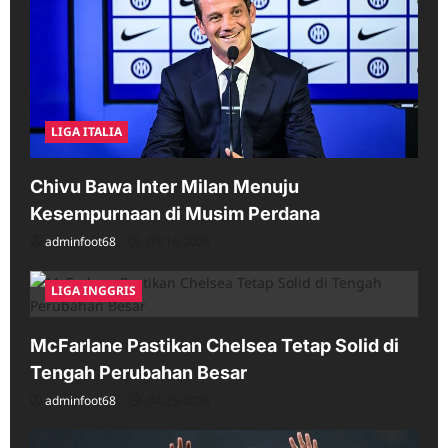
LIGA ITALIA
Chivu Bawa Inter Milan Menuju
Kesempurnaan di Musim Perdana
adminfoot68
05/16/2026
LIGA INGGRIS
McFarlane Pastikan Chelsea Tetap Solid di
Tengah Perubahan Besar
adminfoot68
04/25/2026