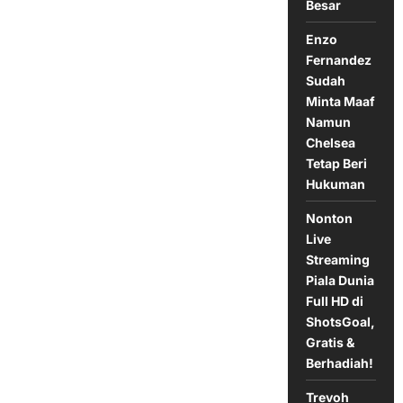
Besar
Kebahagiaan
di
Real
Enzo
Betis
Fernandez
Sudah
Minta Maaf
Namun
Chelsea
Tetap Beri
Hukuman
Nonton
Live
Streaming
Piala Dunia
Full HD di
ShotsGoal,
Gratis &
Berhadiah!
Trevoh