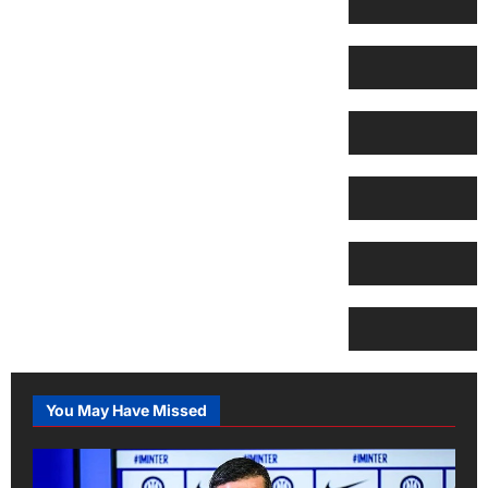
You May Have Missed