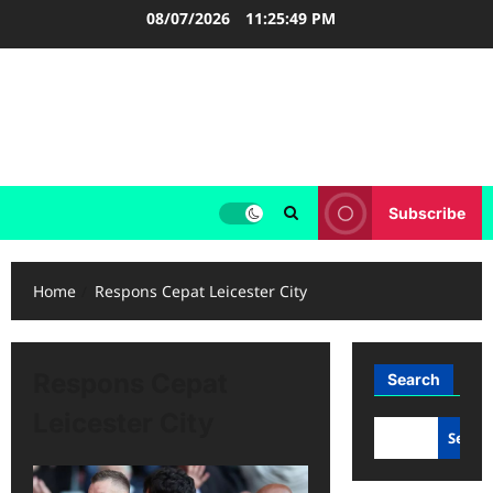
Skip
08/07/2026
11:25:49 PM
to
content
FOOTBALL BOOTS
SEPAK BOLA
Subscribe
Home
Respons Cepat Leicester City
Respons Cepat
Search
Leicester City
Searc