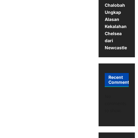
Chalobah
Ungkap
Alasan
Kekalahan
Chelsea
dari
Newcastle
Recent
Comments
No
comments
to show.