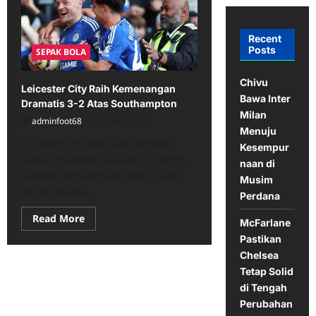
Recent
Posts
SEPAK BOLA
Chivu
Leicester City Raih Kemenangan
Bawa Inter
Dramatis 3-2 Atas Southampton
Milan
adminfoot68
10/23/2024
Menuju
Leicester City dan Southampton
Kesempur
pada 19 Oktober 2024 di St. Mary’s
naan di
Stadium berlangsung sengit dan
Musim
penuh drama....
Perdana
Read
Read More
McFarlane
more
about
Pastikan
Leicester
Chelsea
City
Raih
Tetap Solid
Kemenangan
Dramatis
di Tengah
3-
Perubahan
2