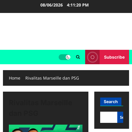
Skip
08/06/2026
4:11:20 PM
to
content
FOOTBALL BOOTS
SEPAK BOLA
Subscribe
Home
Rivalitas Marseille dan PSG
Rivalitas Marseille
Search
dan PSG
Searc