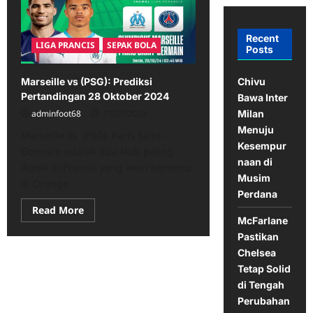
Recent
LIGA PRANCIS
SEPAK BOLA
Posts
Chivu
Marseille vs (PSG): Prediksi
Pertandingan 28 Oktober 2024
Bawa Inter
Milan
adminfoot68
10/27/2024
Menuju
Marseille vs (PSG) Paris Saint-
Kesempur
Germain adalah dua klub paling
naan di
ikonik di Prancis yang akan bertemu
Musim
di Orange...
Perdana
Read
Read More
more
McFarlane
about
Pastikan
Marseille
vs
Chelsea
(PSG):
Prediksi
Tetap Solid
Pertandingan
di Tengah
28
Oktober
Perubahan
2024