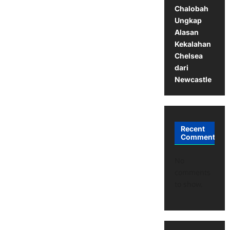
Chalobah
Ungkap
Alasan
Kekalahan
Chelsea
dari
Newcastle
Recent
Comments
No
comments
to show.