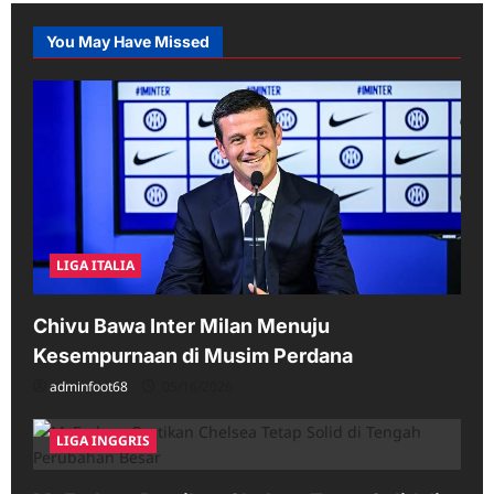
We
Go!
Kevin
You May Have Missed
De
Bruyne
Sepakat
Gabung
Napoli
LIGA ITALIA
Chivu Bawa Inter Milan Menuju
Kesempurnaan di Musim Perdana
adminfoot68
05/16/2026
LIGA INGGRIS