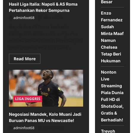
Besar
Hasil Liga Italia: Napoli & AS Roma
Pertahankan Rekor Sempurna
Enzo
adminfoot68
08/31/2025
Fernandez
Napoli dan AS Roma berhasil
Sudah
mempertahankan rekor sempurna
Minta Maaf
mereka setelah meraih kemenangan
Namun
pada giornata ke-2 Liga Italia...
Chelsea
Tetap Beri
Read
Read More
Hukuman
more
about
Hasil
Nonton
Liga
Italia:
Live
Napoli
Streaming
&
AS
Piala Dunia
Roma
LIGA INGGRIS
Full HD di
Pertahankan
Rekor
ShotsGoal,
Sempurna
Gratis &
Negosiasi Mandek, Kolo Muani Jadi
Berhadiah!
Buruan Panas MU vs Newcastle!
adminfoot68
07/22/2025
Trevoh