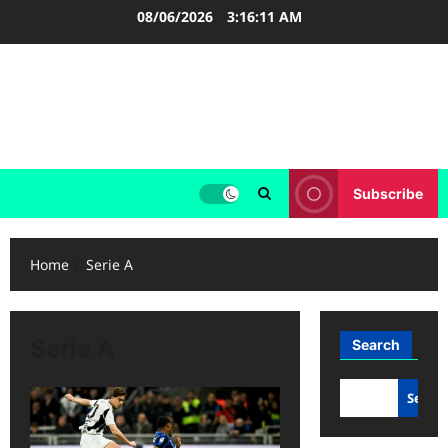
Skip
08/06/2026
3:16:11 AM
to
content
FOOTBALL BOOTS
SEPAK BOLA
Subscribe
Home
Serie A
Serie A
Search
Searc