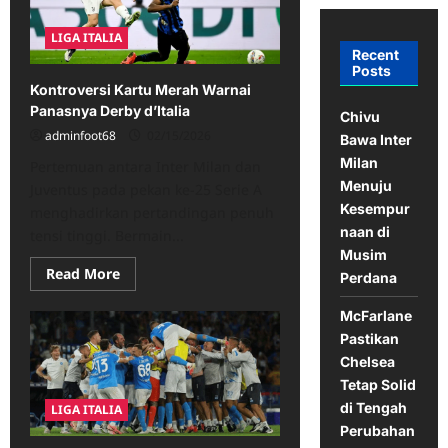
LIGA ITALIA
Recent
Posts
Kontroversi Kartu Merah Warnai
Panasnya Derby d’Italia
Chivu
adminfoot68
02/15/2026
Bawa Inter
Milan
Pertemuan antara Inter Milan dan
Menuju
Juventus pada pekan ke-25 Serie A
Kesempur
menghadirkan pertandingan penuh
naan di
tensi tinggi. Bermain...
Musim
Read
Read More
Perdana
more
about
Kontroversi
McFarlane
Kartu
Pastikan
Merah
Warnai
Chelsea
Panasnya
Derby
Tetap Solid
d’Italia
di Tengah
LIGA ITALIA
Perubahan