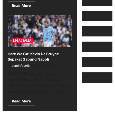
Read
Read More
more
about
Kapan
Kevin
De
Bruyne
Jalani
Tes
Medis
LIGA ITALIA
dan
Resmi
Gabung
Napoli?
Here We Go! Kevin De Bruyne
Sepakat Gabung Napoli
adminfoot68
06/12/2025
Kevin De Bruyne akhirnya
memutuskan untuk melangkah ke
babak baru dalam kariernya dengan
sepakat bergabung bersama klub...
Read
Read More
more
about
Here