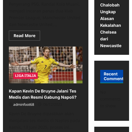
Penyerang PSG, Randal Kolo Muani,
Chalobah
menjadi incaran panas dua klub
Ungkap
Premier League, Manchester United
Alasan
dan Newcastle United,...
Kekalahan
Chelsea
Read
Read More
dari
more
about
Newcastle
Negosiasi
Mandek,
Kolo
Muani
Jadi
Buruan
Panas
Recent
LIGA ITALIA
MU
Comments
vs
Newcastle!
Kapan Kevin De Bruyne Jalani Tes
No
Medis dan Resmi Gabung Napoli?
comments
adminfoot68
06/12/2025
to show.
Kevin De Bruyne dipastikan akan
menjalani tes medis di Naples pada
Kamis, 13 Juni 2025, proses ini...