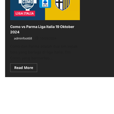
LIGA ITALIA
Como vs Parma Liga Italia 19 Oktober
2024
adminfoot68
10/28/2024
Como dan Parma adalah dua tim sepak
bola yang berlaga di liga Italia. Tim
Como, yang bermarkas...
Read
Read More
more
about
Como
vs
Parma
Liga
Italia
19
Oktober
2024