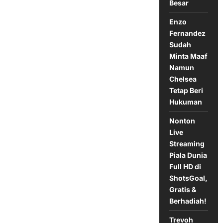
Besar
Liverpool
Enzo
Fernandez
Sudah
Minta Maaf
Namun
Chelsea
Tetap Beri
Hukuman
Nonton
Live
Streaming
Piala Dunia
Full HD di
ShotsGoal,
Gratis &
Berhadiah!
Trevoh