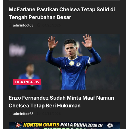
McFarlane Pastikan Chelsea Tetap Solid di
Tengah Perubahan Besar
adminfoot68
04/25/2026
LIGA INGGRIS
Enzo Fernandez Sudah Minta Maaf Namun
Chelsea Tetap Beri Hukuman
adminfoot68
04/11/2026