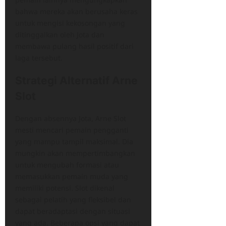
bahwa mereka akan berusaha keras
untuk mengisi kekosongan yang
ditinggalkan oleh Jota dan
membawa pulang hasil positif dari
laga tersebut.
Strategi Alternatif Arne
Slot
Dengan absennya Jota, Arne Slot
mesti mencari pemain pengganti
yang mampu tampil maksimal. Dia
mungkin akan mempertimbangkan
untuk mengubah formasi atau
memasukkan pemain muda yang
memiliki potensi. Slot dikenal
sebagai pelatih yang fleksibel dan
dapat beradaptasi dengan situasi
yang ada. Beberapa opsi yang dapat