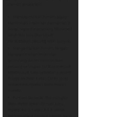
diambil antara lain:
Memaksimalkan Pemain Sayap:
Menambah intensitas permainan di
sayap, seperti memasang Mohamed
Salah dan Luis Díaz untuk
menciptakan peluang lebih banyak.
Mengandalkan Pemain Tengah:
Mengoptimalkan kreativitas
gelandang dalam menciptakan
peluang serangan. Ini bisa menjadi
kesempatan bagi gelandang seperti
Thiago Alcântara atau Curtis Jones
untuk menunjukkan kemampuan
mereka.
Formasi Berbeda: Slot mungkin
akan menerapkan formasi baru,
seperti 4-2-3-1 atau 3-4-3, untuk
menyesuaikan dengan pemain yang