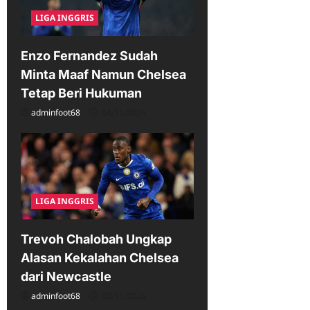
LIGA INGGRIS
Enzo Fernandez Sudah
Minta Maaf Namun Chelsea
Tetap Beri Hukuman
adminfoot68
04/11/2026
LIGA INGGRIS
Trevoh Chalobah Ungkap
Alasan Kekalahan Chelsea
dari Newcastle
adminfoot68
03/15/2026