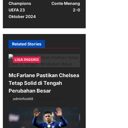
s
Champions
Conte Menang
t
UEFA 23
2-0
Oktober 2024
n
a
v
Related Stories
i
g
LIGA INGGRIS
a
t
McFarlane Pastikan Chelsea
i
Tetap Solid di Tengah
o
Perubahan Besar
n
adminfoot68
04/25/2026