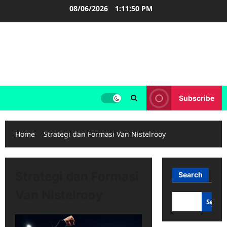
Skip
08/06/2026
1:11:50 PM
to
content
FOOTBALL BOOTS
SEPAK BOLA
Subscribe
Home
Strategi dan Formasi Van Nistelrooy
Strategi dan Formasi
Search
Van Nistelrooy
Searc