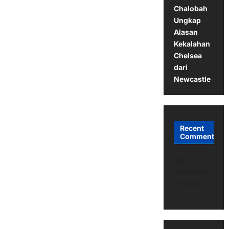
Chalobah
Ungkap
Alasan
Kekalahan
Chelsea
dari
Newcastle
Recent
Comments
No
comments
to show.