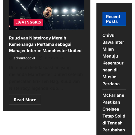
Recent
Posts
LIGA INGGRIS
Chivu
Ruud van Nistelrooy Meraih
Bawa Inter
Kemenangan Pertama sebagai
Milan
Manajer Interim Manchester United
Menuju
adminfoot68
10/31/2024
Kesempur
Di tengah ketidakpastian yang
naan di
melanda Manchester United setelah
Musim
pemecatan Erik Ten Hag, Ruud van
Perdana
Nistelrooy, legenda klub,...
McFarlane
Read
Read More
Pastikan
more
about
Chelsea
Ruud
Tetap Solid
van
Nistelrooy
di Tengah
Meraih
Kemenangan
Perubahan
Pertama