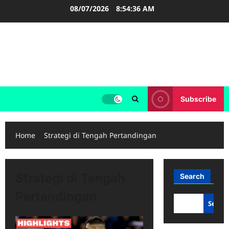
Skip
08/07/2026
8:54:36 AM
to
content
FOOTBALL BOOTS
SEPAK BOLA
Subscribe
Home
Strategi di Tengah Pertandingan
Strategi di Tengah
Search
Pertandingan
Searc