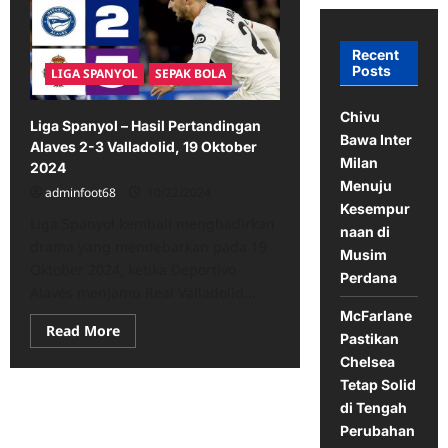
Recent
Posts
LIGA SPANYOL
SEPAK BOLA
Chivu
Liga Spanyol – Hasil Pertandingan
Bawa Inter
Alaves 2-3 Valladolid, 19 Oktober
Milan
2024
Menuju
adminfoot68
10/22/2024
Kesempur
Liga Spanyol kembali menghadirkan
naan di
drama yang mendebarkan pada 19
Musim
Oktober 2024, ketika Deportivo
Perdana
Alavés menjamu Real Valladolid...
McFarlane
Read
Read More
Pastikan
more
about
Chelsea
Liga
Tetap Solid
Spanyol
–
di Tengah
Hasil
Pertandingan
Perubahan
Alaves