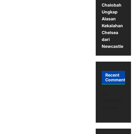
Chalobah
Ungkap
Alasan
Kekalahan
Chelsea
dari
Newcastle
Recent
Comments
No
comments
to show.