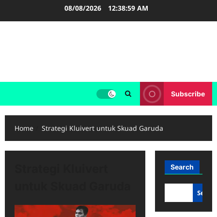
Skip
08/08/2026
12:38:59 AM
to
content
FOOTBALL BOOTS
SEPAK BOLA
Subscribe
Home
Strategi Kluivert untuk Skuad Garuda
Strategi Kluivert
Search
untuk Skuad Garuda
Searc