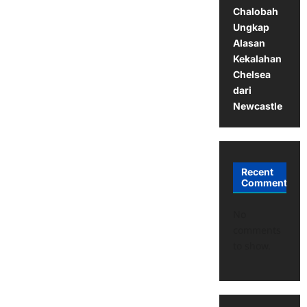
Chalobah
Ungkap
Alasan
Kekalahan
Chelsea
dari
Newcastle
Recent
Comments
No
comments
to show.