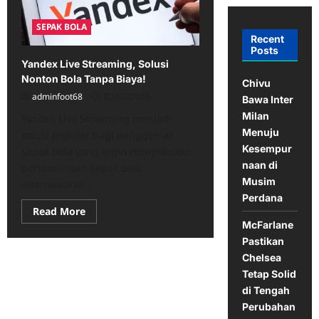
SEPAK BOLA
Recent
Posts
Yandex Live Streaming, Solusi
Nonton Bola Tanpa Biaya!
Chivu
adminfoot68
02/07/2025
Bawa Inter
Milan
Yandex Live Streaming menjadi
Menuju
solusi populer bagi penggemar
Kesempur
sepak bola yang ingin menyaksikan
naan di
pertandingan sepak bola
Musim
internasional...
Perdana
Read
Read More
more
McFarlane
about
Yandex
Pastikan
Live
Chelsea
Streaming,
Solusi
Tetap Solid
Nonton
Bola
di Tengah
Tanpa
Perubahan
Biaya!