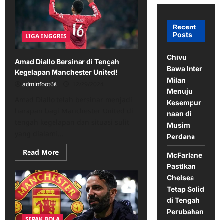
Recent
Posts
LIGA INGGRIS
Chivu
Amad Diallo Bersinar di Tengah
Bawa Inter
Kegelapan Manchester United!
Milan
adminfoot68
12/29/2024
Menuju
Amad Diallo telah bersinar menjadi
Kesempur
harapan bagi Manchester United di
naan di
tengah kegelapan dan situasi sulit
Musim
yang dialami...
Perdana
Read
Read More
McFarlane
more
about
Pastikan
Amad
Chelsea
Diallo
Bersinar
Tetap Solid
di
Tengah
di Tengah
Kegelapan
Perubahan
Manchester
SEPAK BOLA