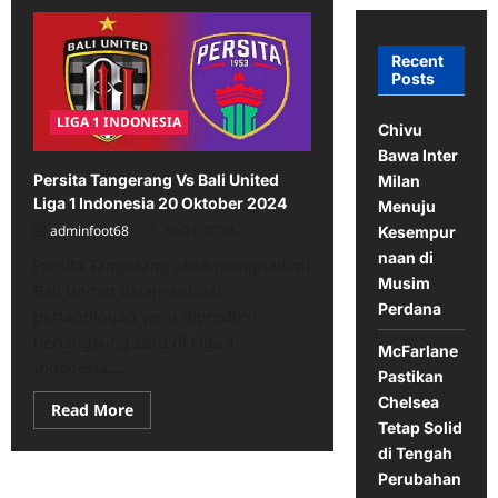
Recent
Posts
LIGA 1 INDONESIA
Chivu
Bawa Inter
Persita Tangerang Vs Bali United
Milan
Liga 1 Indonesia 20 Oktober 2024
Menuju
adminfoot68
10/21/2024
Kesempur
naan di
Persita Tangerang akan menghadapi
Musim
Bali United dalam sebuah
Perdana
pertandingan yang diprediksi
berlangsung seru di Liga 1
McFarlane
Indonesia....
Pastikan
Chelsea
Read
Read More
more
Tetap Solid
about
di Tengah
Persita
Tangerang
Perubahan
Vs