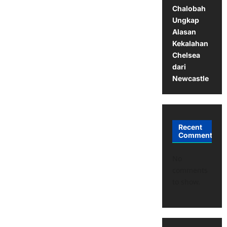
Chalobah
Ungkap
Alasan
Kekalahan
Chelsea
dari
Newcastle
Recent
Comments
No
comments
to show.