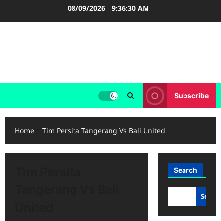
Skip
08/09/2026
9:36:30 AM
to
content
FOOTBALL BOOTS
SEPAK BOLA
Subscribe
Home
Tim Persita Tangerang Vs Bali United
Tim Persita
Search
Tangerang Vs Bali
Searc
United