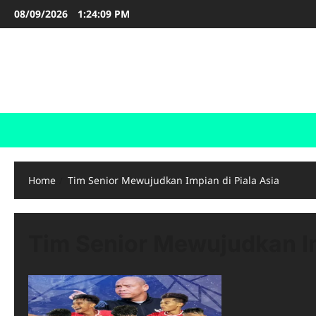
Skip
08/09/2026
1:24:10 PM
to
content
FOOTBALL BOOTS
SEPAK BOLA
Home
Tim Senior Mewujudkan Impian di Piala Asia
Tim Senior Mewujudkan Im