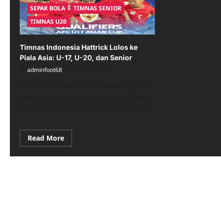
SEPAK BOLA
TIMNAS SENIOR
TIMNAS U20
Timnas Indonesia Hattrick Lolos ke
Piala Asia: U-17, U-20, dan Senior
adminfoot68
10/28/2024
Timnas Indonesia mencatatkan sejarah
gemilang dengan meraih hattrick lolos
ke Piala Asia melalui tiga kategori umur:
U-17,...
Read
Read More
more
about
Timnas
Indonesia
Hattrick
Lolos
ke
Piala
Asia:
U-
17,
U-