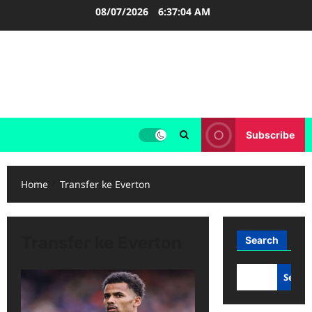
Skip
08/07/2026
6:37:05 AM
to
content
FOOTBALL BOOTS
SEPAK BOLA
Subscribe
Home
Transfer ke Everton
Transfer ke Everton
Search
Searc