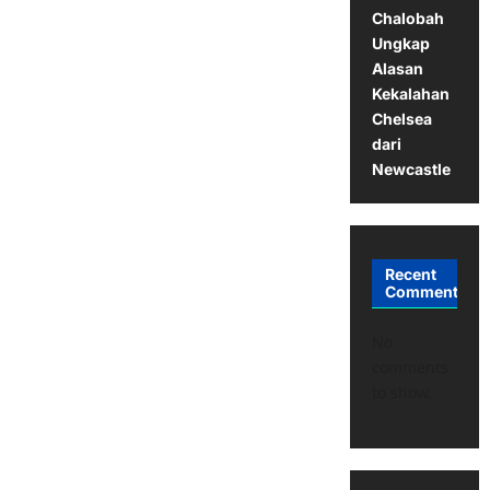
Chalobah
Ungkap
Alasan
Kekalahan
Chelsea
dari
Newcastle
Recent
Comments
No
comments
to show.