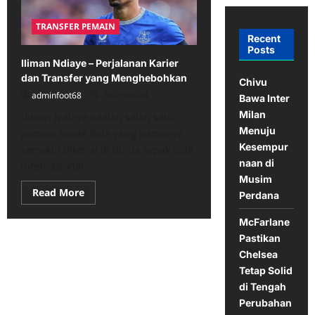
TRANSFER PEMAIN
Recent
Posts
Iliman Ndiaye – Perjalanan Karier
dan Transfer yang Menghebohkan
Chivu
adminfoot68
10/23/2024
Bawa Inter
Milan
Iliman Ndiaye adalah salah satu
Menuju
pemain sepak bola yang namanya
Kesempur
semakin dikenal di dunia sepak bola
naan di
internasional....
Musim
Read
Read More
Perdana
more
about
Iliman
McFarlane
Ndiaye
Pastikan
–
Perjalanan
Chelsea
Karier
dan
Tetap Solid
Transfer
di Tengah
yang
Menghebohkan
Perubahan