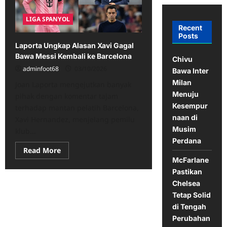
LIGA SPANYOL
Recent
Posts
Laporta Ungkap Alasan Xavi Gagal
Bawa Messi Kembali ke Barcelona
Chivu
adminfoot68
03/10/2026
Bawa Inter
Milan
Joan Laporta mengejutkan banyak
Menuju
pihak dengan komentar tajam
Kesempur
terhadap mantan pelatih Barcelona,
naan di
Xavi Hernandez, menjelang pemilu
Musim
klub...
Perdana
Read
Read More
more
McFarlane
about
Laporta
Pastikan
Ungkap
Chelsea
Alasan
Xavi
Tetap Solid
Gagal
Bawa
di Tengah
Messi
Perubahan
Kembali