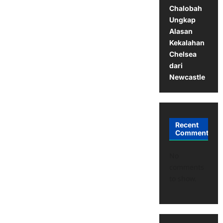
Chalobah
Ungkap
Alasan
Kekalahan
Chelsea
dari
Newcastle
Recent
Comments
No
comments
to show.