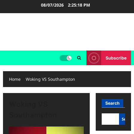
Skip
08/07/2026
2:25:19 PM
to
content
FOOTBALL BOOTS
SEPAK BOLA
Subscribe
Home
Woking VS Southampton
Woking VS
Search
Southampton
Searc