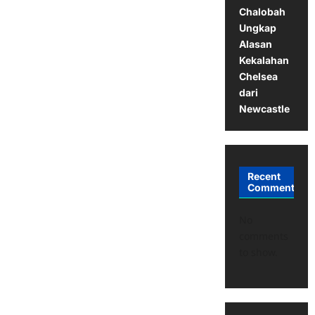
Chalobah
Ungkap
Alasan
Kekalahan
Chelsea
dari
Newcastle
Recent
Comments
No
comments
to show.