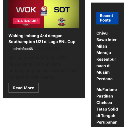
Recent
Posts
LIGA INGGRIS
Chivu
Woking Imbang 4-4 dengan
Bawa Inter
Southampton U21 di Laga ENL Cup
Milan
adminfoot68
11/07/2024
Menuju
Woking dan Southampton U21
Kesempur
dalam ajang ENL Cup yang
naan di
berlangsung pada 5 November 2024
Musim
menjadi sorotan utama...
Perdana
Read
Read More
McFarlane
more
about
Pastikan
Woking
Chelsea
Imbang
4-
Tetap Solid
4
dengan
di Tengah
Southampton
Perubahan
U21