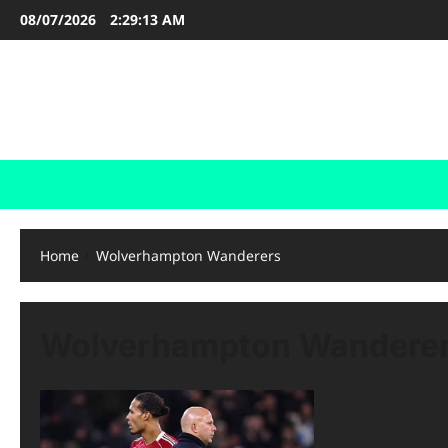
Skip
08/07/2026
2:29:13 AM
to
content
FOOTBALL BOOTS
SEPAK BOLA
Home
Wolverhampton Wanderers
Wolverhampton Wandere