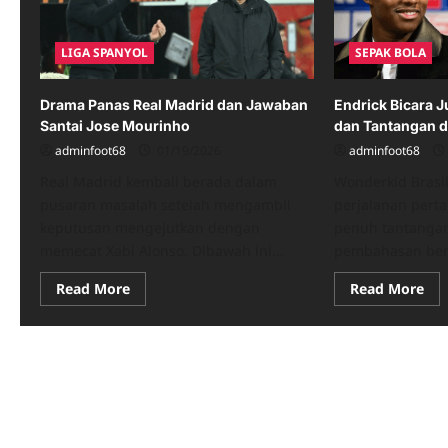
LIGA SPANYOL
SEPAK BOLA
Drama Panas Real Madrid dan Jawaban
Endrick Bicara J
Santai Jose Mourinho
dan Tantangan d
adminfoot68
01/19/2026
adminfoot68
Real Madrid kembali berada dalam
Wonderkid Brasil
pusaran masalah setelah mengambil
perjalanan pert
keputusan mengejutkan dengan
penuh tantangan
memecat Xabi Alonso. Dibawah ini...
pembahasan beri
Read
Re
Read More
Read More
more
mo
about
abo
Drama
End
Panas
Bic
Real
Juj
Madrid
soa
dan
Xab
Jawaban
Alo
Santai
da
Jose
Tan
Mourinho
di