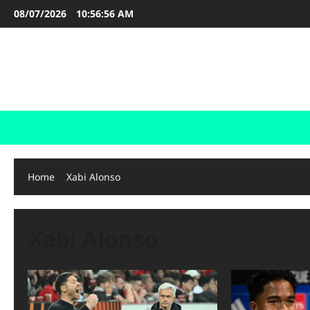
Skip
08/07/2026
10:56:56 AM
to
content
FOOTBALL BOOTS
SEPAK BOLA
Home
Xabi Alonso
Xabi Alonso