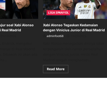
LIGA SPANYOL
ujur soal Xabi Alonso
Xabi Alonso Tegaskan Kedamaian
i Real Madrid
dengan Vinicius Junior di Real Madrid
01/17/2026
adminfoot68
11/27/2025
, Endrick, mengakui
Xabi Alonso menegaskan dirinya tidak
amanya di Real Madrid
terpengaruh oleh rumor perselisihan
. Dibawah ini akan ada
dengan Vinicius Junior, meski Real
ta...
Madrid tengah menghadapi...
ad
Read
Read More
re
more
ut
about
rick
Xabi
ara
Alonso
ur
Tegaskan
l
Kedamaian
i
dengan
nso
Vinicius
n
Junior
tangan
di
Real