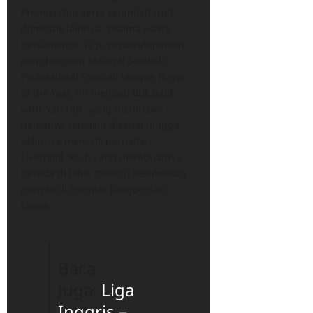
Premiership serta sejumlah trofi
domestik lainnya. Selama waktu
bersamanya, ia juga mendapatkan
penghargaan sebagai Scottish
Professional Football League Player
of the Year. ​Ini menjadi titik balik
karir Van Dijk, yang membawa
namanya semakin dikenal hingga
akhirnya menarik perhatian
Liverpool. Klub yang membuatnya
berada di jalur menuju kesuksesan
puncak di Premier League dan
Eropa.
Baca
Juga:
Liga
Inggris –