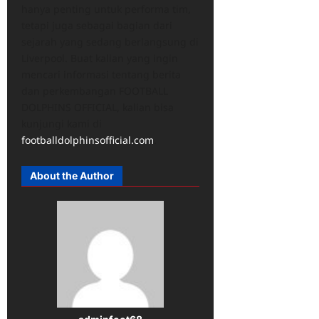
hanya penting untuk performa tim,
tetapi juga sebagai bagian dari
sejarah yang sedang berlangsung di
Liverpool. Buat kalian yang ingin
mencari informasi tentang berita
dan perkembangan FOOTBALL
DOLPHINS OFFICIAL, kalian bisa
kunjungi kami di
footballdolphinsofficial.com
.
About the Author