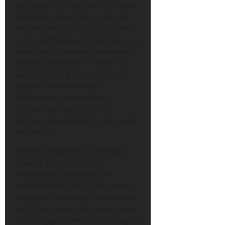
oleh pelatih di klub amatir tersebut.
Kemudian, ia bergabung dengan
akademi Willem II Tilburg, di mana
ia mengembangkan kemampuannya
lebih lanjut. Meskipun mengalami
berbagai tantangan di tahap ini,
seperti bersaing dengan banyak
pemain berbakat lainnya.
Dedikasinya dalam berlatih
membuahkan hasil ketika ia
akhirnya dipromosikan ke tim junior
profesional.
Setelah menghabiskan beberapa
tahun di akademi, Van Dijk
melanjutkan perjalanan karir
profesionalnya dengan bergabung
bersama FC Groningen pada tahun
2011. Debutnya di tim utama terjadi
pada tanggal 1 Mei 2011 dan segera