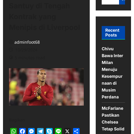
Santuy di Tengah
Kontrak yang
Menipis di Liverpool
Recent
Posts
adminfoot68
Chivu
10/29/2024
Bawa Inter
5 minutes read
Milan
Menuju
Kesempur
naan di
Musim
Perdana
McFarlane
Pastikan
Bagikan
Chelsea
Tetap Solid
WhatsApp
Facebook
Messenger
Telegram
Skype
Line
X
Share