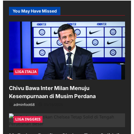
You May Have Missed
LIGA ITALIA
Chivu Bawa Inter Milan Menuju
Kesempurnaan di Musim Perdana
adminfoot68
05/16/2026
LIGA INGGRIS