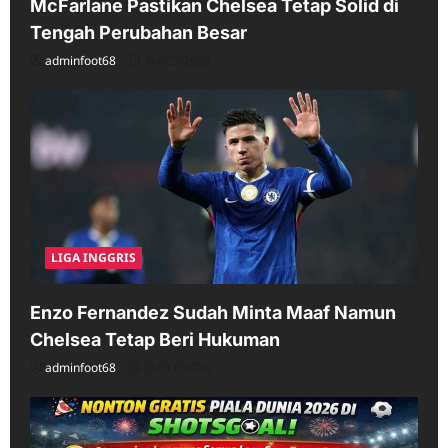
McFarlane Pastikan Chelsea Tetap Solid di
Tengah Perubahan Besar
adminfoot68
04/25/2026
LIGA INGGRIS
Enzo Fernandez Sudah Minta Maaf Namun
Chelsea Tetap Beri Hukuman
adminfoot68
04/11/2026