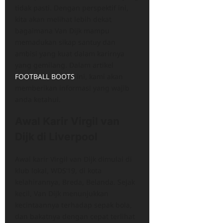
tidak pasti. Dengan perspektif ini,
kita akan melihat lebih dekat
bagaimana Van Dijk mampu
memadukan sikap santuy dan
ambisi yang kuat dalam karirnya
yang gemilang. Dalam artikel
FOOTBALL BOOTS
ini, kami akan
memberikan informasi yang wajib
anda ketahui.
Awal Karir Virgil van
Dijk di Liverpool
Awal karir Virgil van Dijk dimulai di
klub lokal, WDS’19, di kota
kelahirannya, Breda, Belanda. Sejak
kecil, Van Dijk menunjukkan
kecintaannya terhadap sepak bola,
dan bakatnya dengan cepat terlihat