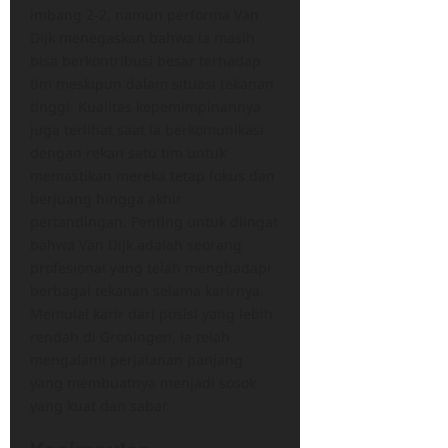
imbang 2-2, namun performa Van
Dijk menegaskan bahwa ia masih
bisa berkontribusi besar terhadap
tim meskipun dalam situasi tekanan
tinggi. Kualitas kepemimpinannya
juga terlihat saat ia berkomunikasi
dengan rekan satu tim untuk
memastikan mereka tetap fokus dan
berjuang hingga akhir
pertandingan. Penting untuk diingat
bahwa Van Dijk adalah seorang
profesional yang telah menghadapi
berbagai tekanan selama karirnya.
Memulai karir dari posisi yang lebih
rendah di Groningen, ia telah
mengalami perjalanan panjang
yang membuatnya menjadi sosok
yang kuat dan sabar.