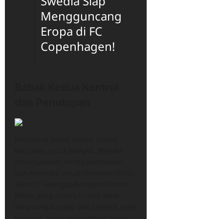
Swedia Siap
Mengguncang
Eropa di FC
Copenhagen!
Babak Kedua Kontrol
dan Penutupan
Memasuki babak kedua, Napoli
berusaha untuk bangkit. Mereka
meningkatkan tempo permainan
dan mencoba untuk menekan Milan.
Namun, ketangguhan pertahanan
Milan, yang dipimpin oleh kiper
yang sangat sigap dan bek-bek yang
tangguh, terus menyulitkan Napoli.