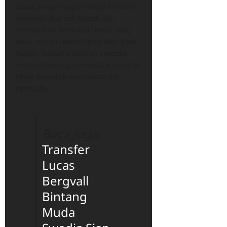
biasa, penyerang tersebut berhasil
melewati dua bek Napoli dan
melepaskan tembakan keras yang
tidak mampu diantisipasi oleh kiper
Napoli. Suasana stadion seketika
menjadi hening, sementara suporter
Milan bersorak merayakan gol
pembuka.
Baca Juga:
Transfer
Lucas
Bergvall
Bintang
Muda