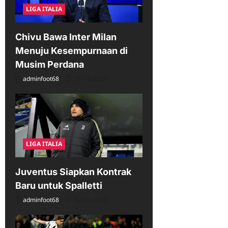
o
LIGA ITALIA
n
Chivu Bawa Inter Milan
Menuju Kesempurnaan di
Musim Perdana
adminfoot68
05/16/2026
LIGA ITALIA
Juventus Siapkan Kontrak
Baru untuk Spalletti
adminfoot68
02/28/2026