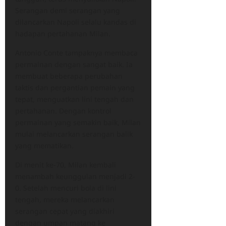
Serangan demi serangan yang
dilancarkan Napoli selalu kandas di
hadapan pertahanan Milan.
Antonio Conte tampaknya membaca
permainan dengan sangat baik. Ia
membuat beberapa perubahan
taktis dan pergantian pemain yang
tepat, menguatkan lini tengah dan
pertahanan. Dengan kontrol
permainan yang semakin baik, Milan
mulai melancarkan serangan balik
yang mematikan.
Di menit ke-70, Milan kembali
menambah keunggulan menjadi 2-
0. Setelah mencuri bola di lini
tengah, mereka melancarkan
serangan cepat yang diakhiri
dengan umpan matang ke