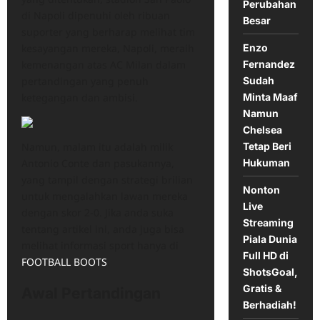
Perubahan
di Napoli dipenuhi oleh ribuan
Besar
suporter yang berharap melihat tim
Enzo
kesayangan mereka, Napoli, meraih
Fernandez
kemenangan atas AC Milan dalam
Sudah
pertandingan yang penuh
Minta Maaf
ketegangan dan ambisi.
Namun
Chelsea
Tetap Beri
Namun, malam itu adalah milik
Hukuman
Antonio Conte dan pasukannya,
yang tampil dengan strategi brilian
Nonton
untuk mengalahkan lawan mereka
Live
dengan skor 2-0. Jika anda suka
Streaming
tentang artikel ini, anda juga bisa
Piala Dunia
melihat informasi sport hanya di
Full HD di
FOOTBALL BOOTS
.
ShotsGoal,
Gratis &
Awal Pertandingan
Berhadiah!