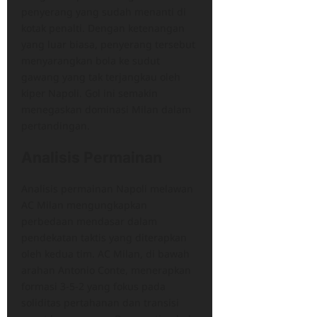
penyerang yang sudah menanti di
kotak penalti. Dengan ketenangan
yang luar biasa, penyerang tersebut
menyarangkan bola ke sudut
gawang yang tak terjangkau oleh
kiper Napoli. Gol ini semakin
menegaskan dominasi Milan dalam
pertandingan.
Analisis Permainan
Analisis permainan Napoli melawan
AC Milan mengungkapkan
perbedaan mendasar dalam
pendekatan taktis yang diterapkan
oleh kedua tim. AC Milan, di bawah
arahan Antonio Conte, menerapkan
formasi 3-5-2 yang fokus pada
soliditas pertahanan dan transisi