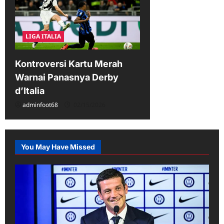
LIGA ITALIA
Kontroversi Kartu Merah
Warnai Panasnya Derby
d’Italia
adminfoot68
02/15/2026
You May Have Missed