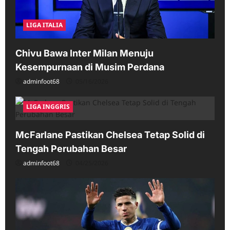
LIGA ITALIA
Chivu Bawa Inter Milan Menuju
Kesempurnaan di Musim Perdana
adminfoot68
05/16/2026
LIGA INGGRIS
McFarlane Pastikan Chelsea Tetap Solid di
Tengah Perubahan Besar
adminfoot68
04/25/2026