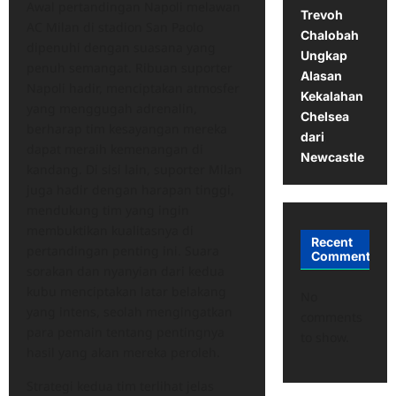
Awal pertandingan Napoli melawan
Trevoh
AC Milan di stadion San Paolo
Chalobah
dipenuhi dengan suasana yang
Ungkap
penuh semangat. Ribuan suporter
Alasan
Napoli hadir, menciptakan atmosfer
Kekalahan
yang menggugah adrenalin,
Chelsea
berharap tim kesayangan mereka
dari
dapat meraih kemenangan di
Newcastle
kandang. Di sisi lain, suporter Milan
juga hadir dengan harapan tinggi,
mendukung tim yang ingin
membuktikan kualitasnya di
Recent
pertandingan penting ini. Suara
Comments
sorakan dan nyanyian dari kedua
kubu menciptakan latar belakang
No
yang intens, seolah mengingatkan
comments
para pemain tentang pentingnya
to show.
hasil yang akan mereka peroleh.
Strategi kedua tim terlihat jelas