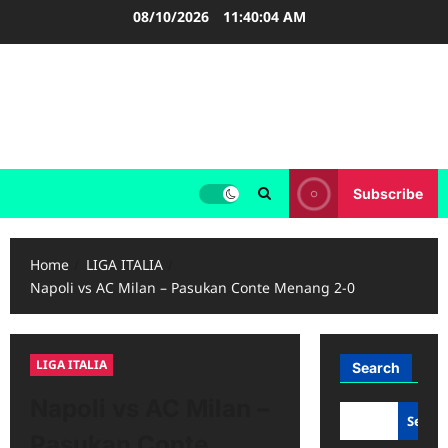
Skip
08/10/2026
11:40:05 AM
to
content
FOOTBALL BOOTS
SEPAK BOLA
Subscribe
Home
LIGA ITALIA
Napoli vs AC Milan – Pasukan Conte Menang 2-0
LIGA ITALIA
Search
Napoli vs AC Milan –
Searc
Pasukan Conte