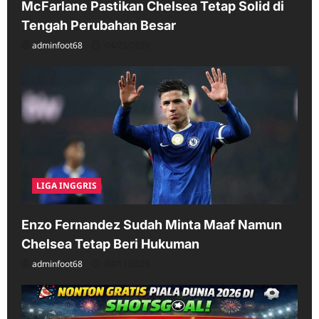
McFarlane Pastikan Chelsea Tetap Solid di
Tengah Perubahan Besar
adminfoot68
04/25/2026
LIGA INGGRIS
Enzo Fernandez Sudah Minta Maaf Namun
Chelsea Tetap Beri Hukuman
adminfoot68
04/11/2026