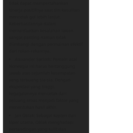
tidak dapat mempertahankan
kinerja positifnya saat tim kesulitan
mencetak gol lebih lanjut.
Keberhasilannya dalam
memanfaatkan kesalahan lawan
sangat penting namun tidak
diimbangi dengan permainan efektif
dari rekan-rekannya.
Alexander Sørloth: Pemain asal
Norwegia ini harus bertanggung
jawab atas sejumlah kesempatan
yang terbuang sia-sia. Dengan
ekspektasi yang tinggi,
kegagalannya mencetak dari
peluang emas menjadi faktor yang
menentukan hasil akhir.
Jan Oblak: Sebagai kapten dan
kiper utama, Oblak menghadapi
pertandingan yang sulit dan