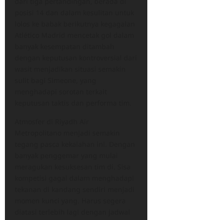
dari tiga pertandingan, berada di
posisi 14 dan dalam kesulitan untuk
lolos ke babak berikutnya kegagalan
Atlético Madrid mencetak gol dalam
banyak kesempatan ditambah
dengan keputusan kontroversial dari
wasit menjadikan situasi semakin
sulit bagi Simeone, yang
menghadapi sorotan terkait
keputusan taktis dan performa tim.
Atmosfer di Riyadh Air
Metropolitano menjadi semakin
tegang pasca kekalahan ini. Dengan
banyak penggemar yang mulai
meragukan kesuksesan tim di. Sisa
kompetisi gagal dalam menghadapi
tekanan di kandang sendiri menjadi
momen kunci yang. Harus segera
diatasi terlebih lagi dengan jadwal