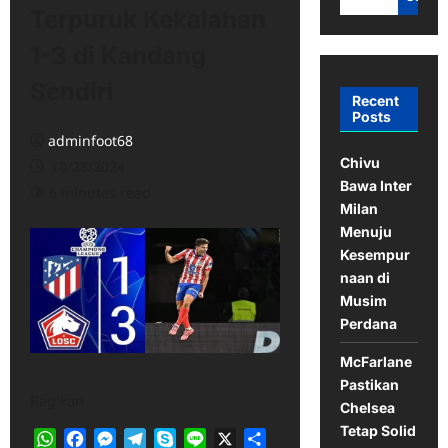
Terpuruk Kekalahan
1-3 di Kandang
Sendiri
Recent
Posts
adminfoot68
Chivu
10/28/2024
Bawa Inter
6 minutes read
Milan
Menuju
Kesempur
naan di
Musim
Perdana
McFarlane
Pastikan
Bagikan
Chelsea
Tetap Solid
WhatsApp
Facebook
Messenger
Telegram
Skype
Line
X
Share