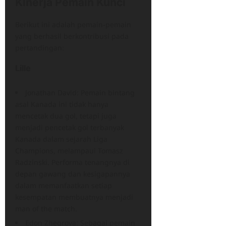
Kinerja Pemain Kunci
Berikut ini adalah pemain-pemain
yang berhasil berkontribusi pada
pertandingan:
Lille
Jonathan David: Pemain bintang
asal Kanada ini tidak hanya
mencetak dua gol, tetapi juga
menjadi pencetak gol terbanyak
Kanada dalam sejarah Liga
Champions, melampaui Tomasz
Radzinski. Performa tenangnya di
depan gawang dan kesigapannya
dalam memanfaatkan setiap
kesempatan membuatnya menjadi
man of the match.
Edon Zhegrova: Sebagai pemain