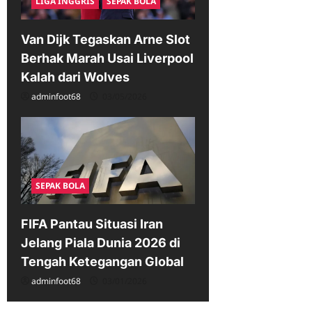
LIGA INGGRIS
SEPAK BOLA
Van Dijk Tegaskan Arne Slot
Berhak Marah Usai Liverpool
Kalah dari Wolves
adminfoot68
03/05/2026
SEPAK BOLA
FIFA Pantau Situasi Iran
Jelang Piala Dunia 2026 di
Tengah Ketegangan Global
adminfoot68
03/01/2026