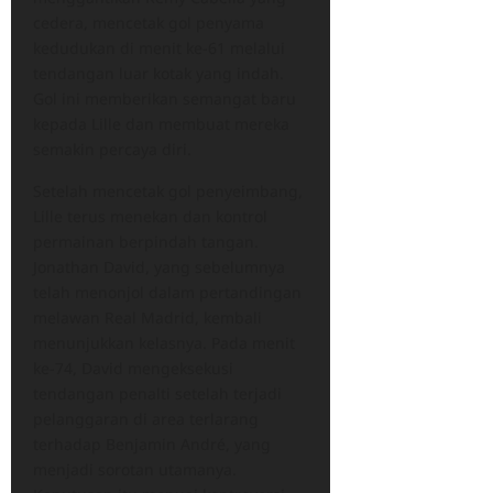
cedera, mencetak gol penyama
kedudukan di menit ke-61 melalui
tendangan luar kotak yang indah.
Gol ini memberikan semangat baru
kepada Lille dan membuat mereka
semakin percaya diri.
Setelah mencetak gol penyeimbang,
Lille terus menekan dan kontrol
permainan berpindah tangan.
Jonathan David, yang sebelumnya
telah menonjol dalam pertandingan
melawan Real Madrid, kembali
menunjukkan kelasnya. Pada menit
ke-74, David mengeksekusi
tendangan penalti setelah terjadi
pelanggaran di area terlarang
terhadap Benjamin André, yang
menjadi sorotan utamanya.