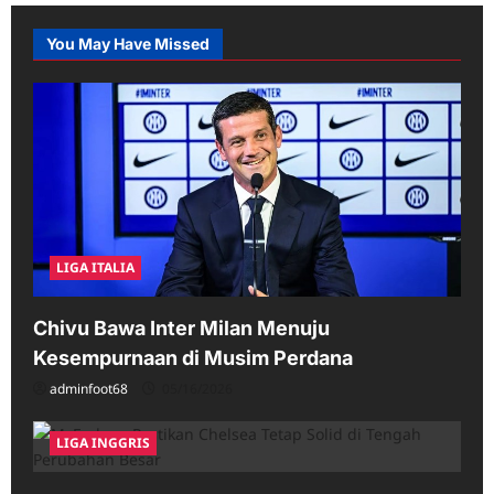
You May Have Missed
LIGA ITALIA
Chivu Bawa Inter Milan Menuju
Kesempurnaan di Musim Perdana
adminfoot68
05/16/2026
LIGA INGGRIS