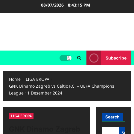
Skip
08/07/2026
8:43:16 PM
to
content
FOOTBALL BOOTS
SEPAK BOLA
Subscribe
Home
LIGA EROPA
GNK Dinamo Zagreb vs Celtic F.C. – UEFA Champions
League 11 Desember 2024
LIGA EROPA
Search
GNK Dinamo Zagreb
Searc