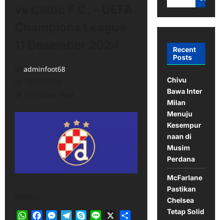
vs Celtic F.C. – UEFA
Champions League
11 Desember 2024
Recent
Posts
adminfoot68
Chivu
10/27/2024
Bawa Inter
5 minutes read
Milan
Menuju
Kesempur
naan di
Musim
Perdana
McFarlane
Pastikan
Bagikan
Chelsea
Tetap Solid
WhatsApp
Facebook
Messenger
Telegram
Skype
Line
X
Share