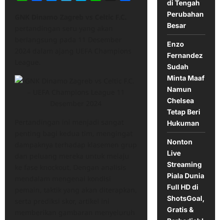
di Tengah
Perubahan
GNK Dinamo Zagreb vs Celtic F.C.
Besar
pertandingan seru yang akan
berlangsung pada 11 Desember
Enzo
2024 dalam ajang UEFA Champions
Fernandez
League.
Sudah
Minta Maaf
Namun
Chelsea
Tetap Beri
Pertandingan ini menjadi sangat
Hukuman
penting bagi kedua tim, mengingat
Nonton
dampaknya terhadap klasemen grup
Live
dan peluang mereka untuk melaju
Streaming
ke fase knockout. Dengan analisis
Piala Dunia
mendalam mengenai kondisi
Full HD di
pemain, taktik yang akan diterapkan,
ShotsGoal,
serta prediksi skor, artikel ini
Gratis &
memberikan gambaran menyeluruh