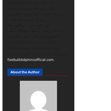
hasil akhirnya, duel ini akan
meninggalkan dampak yang
signifikan pada perjalanan kedua
tim di kompetisi Eropa.
Menjadikannya salah satu
pertandingan yang sangat dinanti-
nantikan oleh para penggemar
sepak bola. Ikuti terus untuk
mendapatkan informasi terkait
berita seputar berita sport lainnya di
footballdolphinsofficial.com.
About the Author