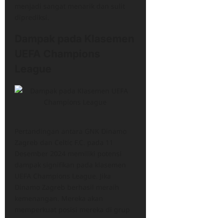
menjadi sangat menarik dan sulit
diprediksi.
Dampak pada Klasemen
UEFA Champions
League
Pertandingan antara GNK Dinamo
Zagreb dan Celtic F.C. pada 11
Desember 2024 memiliki potensi
dampak signifikan pada klasemen
UEFA Champions League. Jika
Dinamo Zagreb berhasil meraih
kemenangan. Mereka akan
memperkuat posisi mereka di grup