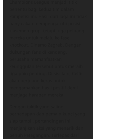
Champions League menjadi titik
penentu bagi kedua tim dalam
kompetisi ini. Hasil dari laga ini tidak
hanya akan mempengaruhi posisi
klasemen grup, tetapi juga peluang
mereka untuk melaju ke fase
knockout. Dinamo Zagreb. Dengan
dukungan fans di kandang,
berusaha memanfaatkan
keunggulan tersebut untuk meraih
tiga poin penting. Di sisi lain, Celtic
akan berjuang keras untuk
mengamankan hasil positif demi
menjaga harapan mereka.
Dengan taktik yang saling
berhadapan dan pemain kunci yang
siap tampil, pertandingan ini
menjanjikan aksi yang menarik dan
penuh ketegangan. Terlepas dari