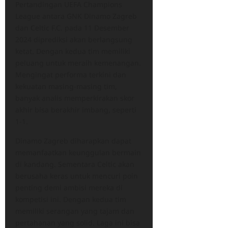
Pertandingan UEFA Champions
League antara GNK Dinamo Zagreb
dan Celtic F.C. pada 11 Desember
2024 diprediksi akan berlangsung
ketat. Dengan kedua tim memiliki
peluang untuk meraih kemenangan.
Mengingat performa terkini dan
kekuatan masing-masing tim,
banyak analis memperkirakan skor
akhir bisa berakhir imbang, seperti
1-1.
Dinamo Zagreb diharapkan dapat
memanfaatkan keunggulan bermain
di kandang. Sementara Celtic akan
berusaha keras untuk mencuri poin
penting demi ambisi mereka di
kompetisi ini. Dengan kedua tim
memiliki serangan yang tajam dan
pertahanan yang solid. Laga ini bisa