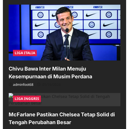
LIGA ITALIA
Chivu Bawa Inter Milan Menuju
Kesempurnaan di Musim Perdana
adminfoot68
05/16/2026
LIGA INGGRIS
McFarlane Pastikan Chelsea Tetap Solid di
Tengah Perubahan Besar