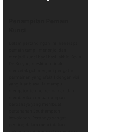
Penampilan Pemain
Kunci
Dalam pertandingan ini, beberapa
pemain tampil menonjol dan
menjadi kunci bagi hasil akhir. Kevin
De Bruyne, meskipun tidak
mencetak gol, menjadi pengatur
permainan yang efektif dengan visi
yang luar biasa. Ia mampu
mengatur tempo permainan dan
memberikan umpan-umpan
berbahaya yang membuat
pertahanan Southampton
kewalahan. Perannya sangat
penting dalam menciptakan
peluang bagi timnya dan menjaga