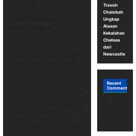
Trevoh
pada mereka.
Chalobah
Latar Belakang
Ungkap
Alasan
Pertandingan
Kekalahan
Chelsea
Sebelum pertandingan dimulai,
dari
Manchester City berada dalam
Newcastle
posisi yang cukup kuat di klasemen
Premier League. Tim asuhan Pep
Guardiola ini berusaha untuk terus
meraih kemenangan demi meraih
Recent
gelar juara. Di sisi lain,
Comments
Southampton berada di posisi yang
kurang menguntungkan, berjuang
No
untuk menjauh dari zona degradasi.
comments
Dengan hanya beberapa
to show.
pertandingan tersisa, setiap poin
menjadi sangat berarti bagi kedua
tim. Pertandingan ini diprediksi