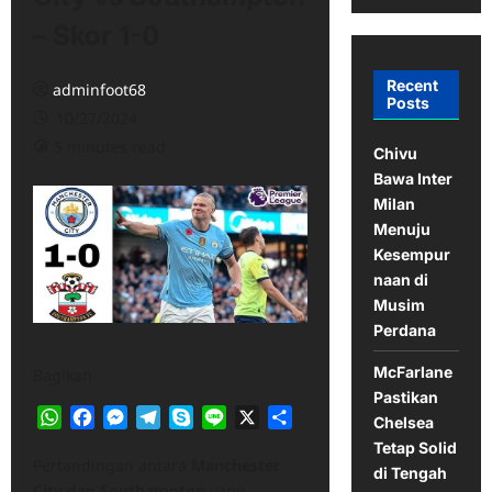
– Skor 1-0
Recent
adminfoot68
Posts
10/27/2024
5 minutes read
Chivu
Bawa Inter
Milan
Menuju
Kesempur
naan di
Musim
Perdana
McFarlane
Bagikan
Pastikan
WhatsApp
Facebook
Messenger
Telegram
Skype
Line
X
Share
Chelsea
Tetap Solid
Pertandingan antara
Manchester
di Tengah
City dan Southampton
yang