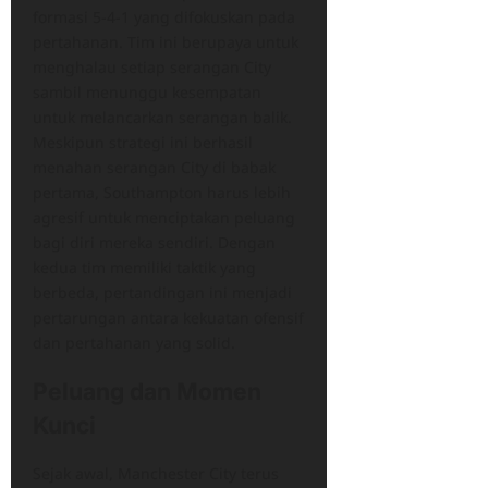
formasi 5-4-1 yang difokuskan pada
pertahanan. Tim ini berupaya untuk
menghalau setiap serangan City
sambil menunggu kesempatan
untuk melancarkan serangan balik.
Meskipun strategi ini berhasil
menahan serangan City di babak
pertama, Southampton harus lebih
agresif untuk menciptakan peluang
bagi diri mereka sendiri. Dengan
kedua tim memiliki taktik yang
berbeda, pertandingan ini menjadi
pertarungan antara kekuatan ofensif
dan pertahanan yang solid.
Peluang dan Momen
Kunci
Sejak awal, Manchester City terus