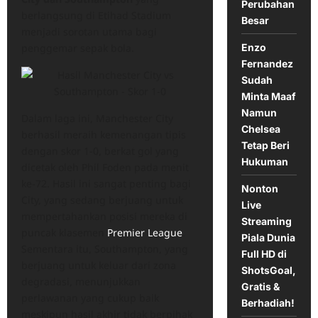
Perubahan
berlangsung di Etihad Stadium
Besar
menjadi sorotan utama bagi
Enzo
penggemar sepak bola.
Fernandez
Sudah
Minta Maaf
Namun
Dalam laga ini, Manchester City
Chelsea
berhasil meraih kemenangan tipis
Tetap Beri
dengan skor 1-0, berkat gol yang
Hukuman
dicetak oleh Phil Foden pada menit
ke-72. Hasil ini sangat penting bagi
Nonton
City, yang sedang berjuang untuk
Live
mempertahankan posisi mereka di
Streaming
puncak klasemen
Premier League
.
Piala Dunia
Sementara itu, Southampton, yang
Full HD di
berjuang untuk keluar dari zona
ShotsGoal,
degradasi, menunjukkan
Gratis &
perlawanan yang cukup baik
Berhadiah!
meskipun hasil akhir tidak berpihak