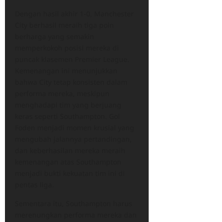
Dengan hasil akhir 1-0, Manchester
City berhasil meraih tiga poin
berharga yang semakin
memperkokoh posisi mereka di
puncak klasemen Premier League.
Kemenangan ini menunjukkan
bahwa City tetap konsisten dalam
performa mereka, meskipun
menghadapi tim yang berjuang
keras seperti Southampton. Gol
Foden menjadi momen krusial yang
mengubah jalannya pertandingan,
dan keberhasilan mereka meraih
kemenangan atas Southampton
menjadi bukti kekuatan tim ini di
pentas liga.
Sementara itu, Southampton harus
merenungkan performa mereka dan