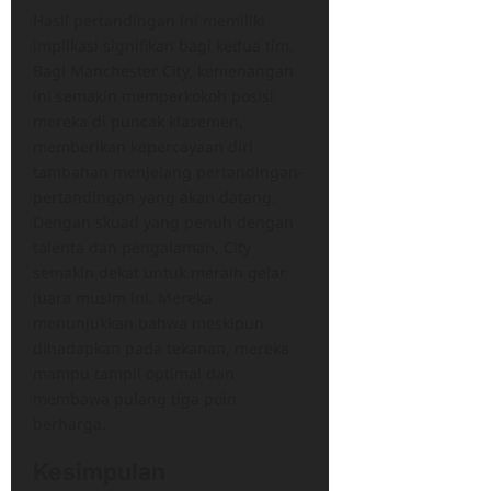
Hasil pertandingan ini memiliki
implikasi signifikan bagi kedua tim.
Bagi Manchester City, kemenangan
ini semakin memperkokoh posisi
mereka di puncak klasemen,
memberikan kepercayaan diri
tambahan menjelang pertandingan-
pertandingan yang akan datang.
Dengan skuad yang penuh dengan
talenta dan pengalaman, City
semakin dekat untuk meraih gelar
juara musim ini. Mereka
menunjukkan bahwa meskipun
dihadapkan pada tekanan, mereka
mampu tampil optimal dan
membawa pulang tiga poin
berharga.
Kesimpulan