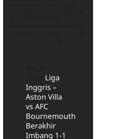
Foden menunjukkan ketenangan
dan ketepatan dalam penyelesaian
akhir. Gol ini tidak hanya
memberikan keunggulan bagi City,
tetapi juga meningkatkan semangat
tim dan para pendukung.
Baca
Juga
:
Liga
Inggris –
Aston Villa
vs AFC
Bournemouth
Berakhir
Imbang 1-1