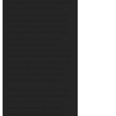
menekan pertahanan Southampton.
Mereka menciptakan beberapa
peluang emas, tetapi penyelesaian
akhir yang kurang tepat membuat
skor tetap imbang. Ederson, kiper
City, juga harus waspada terhadap
serangan balik yang dilakukan
Southampton, yang sesekali
mengancam gawangnya. Salah satu
momen kunci terjadi di akhir babak
pertama ketika Southampton hampir
mencetak gol melalui tendangan
bebas James Ward-Prowse yang
berhasil dihalau oleh Ederson.
Momen paling menentukan dalam
pertandingan terjadi pada menit ke-
72 ketika Phil Foden akhirnya
berhasil mencetak gol. Setelah
menerima umpan dari Haaland,