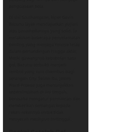
penguasaan bola.
Di sisi Southampton, kiper Gavin
Bazunu layak mendapatkan pujian
atas penampilannya yang solid. Ia
melakukan beberapa penyelamatan
penting yang menjaga timnya tetap
dalam pertandingan hingga akhir.
Meski gawangnya kebobolan satu
gol, Bazunu terbukti menjadi
tembok yang sulit ditembus bagi
serangan City. Selain itu, James
Ward-Prowse juga menunjukkan
kepemimpinan di lini tengah,
berusaha mengatur permainan dan
memberikan semangat kepada
rekan-rekannya untuk tidak
menyerah meskipun tertinggal.