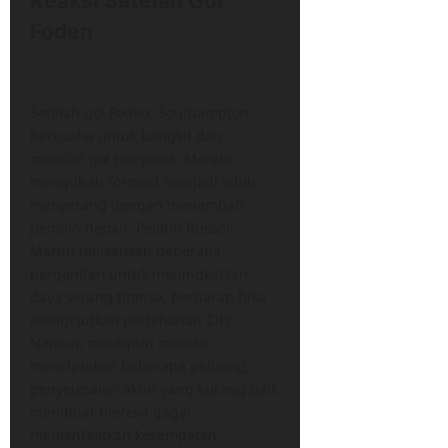
Reaksi Setelah Gol
Foden
Setelah gol Foden, Southampton
berusaha untuk bangkit dan
mencari gol penyama. Mereka
mengubah formasi menjadi lebih
menyerang dengan menambah
pemain depan. Pelatih Russell
Martin melakukan beberapa
pergantian untuk meningkatkan
daya serang timnya, berharap bisa
mengejutkan pertahanan City.
Namun, meskipun mereka
menciptakan beberapa peluang,
penyelesaian akhir yang kurang baik
membuat mereka gagal
memanfaatkan kesempatan.