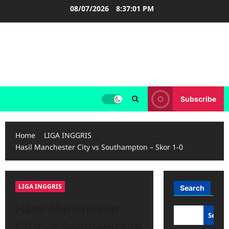
Skip
08/07/2026
8:37:02 PM
to
content
FOOTBALL BOOTS
SEPAK BOLA
Subscribe
Home
LIGA INGGRIS
Hasil Manchester City vs Southampton – Skor 1-0
LIGA INGGRIS
Search
Hasil Manchester
Searc
City vs Southampton