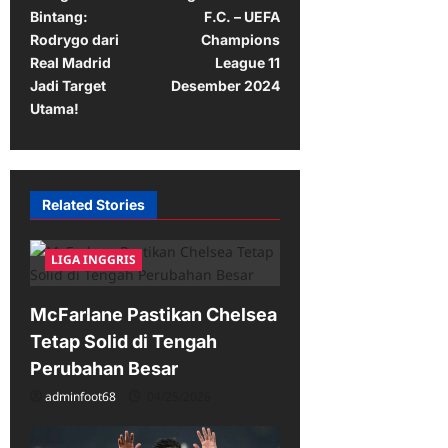
s
Bintang:
F.C. – UEFA
t
Rodrygo dari
Champions
Real Madrid
League 11
n
Jadi Target
Desember 2024
a
Utama!
v
i
g
Related Stories
a
t
LIGA INGGRIS
i
McFarlane Pastikan Chelsea
o
Tetap Solid di Tengah
n
Perubahan Besar
adminfoot68
04/25/2026