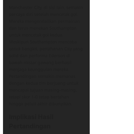
Manchester City, di sisi lain, semakin
percaya diri setelah mencetak gol.
Mereka mengendalikan permainan
dan terus menekan Southampton
untuk mencetak gol kedua.
Meskipun Southampton mencoba
untuk bangkit, pertahanan City yang
solid dan performa Ederson di
bawah mistar gawang berhasil
menjaga keunggulan mereka.
Pertandingan semakin memanas
dengan kedua tim berjuang untuk
mencapai tujuan masing-masing,
tetapi skor 1-0 tetap bertahan
hingga peluit akhir dibunyikan.
Implikasi Hasil
Pertandingan