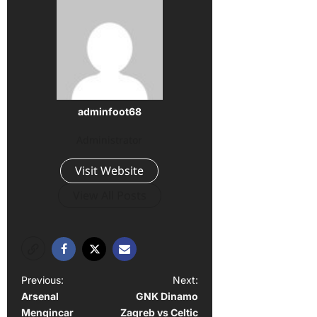
adminfoot68
Administrator
Visit Website
View All Posts
P
Previous:
Next:
Arsenal
GNK Dinamo
o
Mengincar
Zagreb vs Celtic