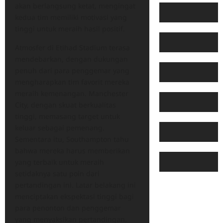
akan berlangsung ketat, mengingat
kedua tim memiliki motivasi yang
tinggi untuk meraih hasil positif.
Atmosfer di Etihad Stadium terasa
mendebarkan, dengan dukungan
penuh dari para penggemar yang
mengharapkan tim favorit mereka
meraih kemenangan. Manchester
City, dengan skuat berkualitas
tinggi, memasang target untuk
keluar sebagai pemenang.
Sementara itu, Southampton tahu
bahwa mereka harus memberikan
yang terbaik untuk meraih
setidaknya satu poin dari
pertandingan ini. Latar belakang ini
menciptakan ekspektasi tinggi bagi
para penonton dan penggemar
yang menyaksikan pertandingan.