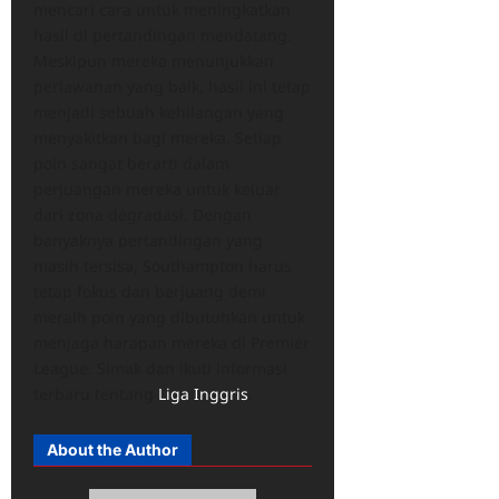
mencari cara untuk meningkatkan
hasil di pertandingan mendatang.
Meskipun mereka menunjukkan
perlawanan yang baik, hasil ini tetap
menjadi sebuah kehilangan yang
menyakitkan bagi mereka. Setiap
poin sangat berarti dalam
perjuangan mereka untuk keluar
dari zona degradasi. Dengan
banyaknya pertandingan yang
masih tersisa, Southampton harus
tetap fokus dan berjuang demi
meraih poin yang dibutuhkan untuk
menjaga harapan mereka di Premier
League. Simak dan ikuti informasi
terbaru tentang
Liga Inggris
.
About the Author