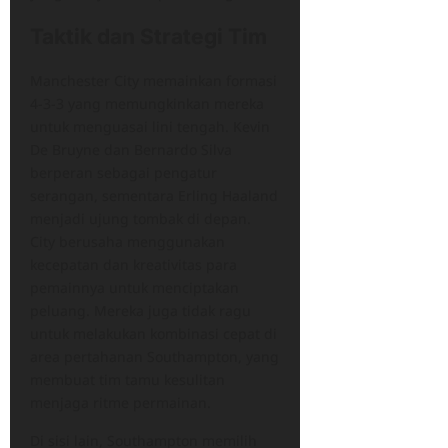
Taktik dan Strategi Tim
Manchester City memainkan formasi
4-3-3 yang memungkinkan mereka
untuk menguasai lini tengah. Kevin
De Bruyne dan Bernardo Silva
berperan sebagai pengatur
serangan, sementara Erling Haaland
menjadi ujung tombak di depan.
City berusaha menggunakan
kecepatan dan kreativitas para
pemainnya untuk menciptakan
peluang. Mereka juga tidak ragu
untuk melakukan kombinasi cepat di
area pertahanan Southampton, yang
membuat tim tamu kesulitan
menjaga ritme permainan.
Di sisi lain, Southampton memilih