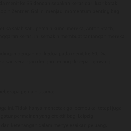
a menit ke-35 dengan sepakan keras dari luar kotak
 Robin Zentner. Gol ini menjadi momentum penting bagi
ketika salah satu pemain kunci mereka, Anton Stach,
anggaran keras. Ini semakin membuat tantangan mereka
ndingan dengan gol kedua pada menit ke-80. Dia
saikan serangan dengan tenang di depan gawang.
i beberapa pemain utama:
a ini. Tidak hanya mencetak gol pembuka, tetapi juga
gatur permainan yang efektif bagi Leipzig.
 dan ketenangan dalam menyelesaikan peluang.