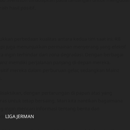
ih hasil positif.
kkan perbedaan kualitas antara kedua tim saat ini. RB
tapi juga menunjukkan permainan menyerang yang efektif
jika ingin terhindar dari zona degradasi. Dengan berbagai
inz memiliki perjalanan panjang di depan mereka.
ositif mereka dalam perburuan gelar, sedangkan Mainz
.
disaksikan, dengan pertarungan di papan atas yang
ras untuk tetap bersaing. Mari kita nantikan bagaimana
ang ingin mencari informasi tentang berita dan
 di
LIGA JERMAN
.