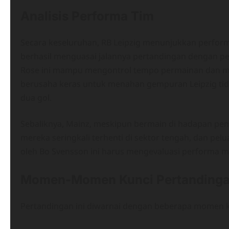
Analisis Performa Tim
Secara keseluruhan, RB Leipzig menunjukkan perform
berhasil menguasai jalannya pertandingan dengan p
Rose ini mampu mengontrol tempo permainan dan m
berusaha keras untuk menahan gempuran Leipzig ti
dua gol.
Sebaliknya, Mainz, meskipun bermain di hadapan pen
mereka seringkali terhenti di sektor tengah, dan pelu
oleh Bo Svensson ini harus mengevaluasi performa me
Momen-Momen Kunci Pertanding
Pertandingan ini diwarnai dengan beberapa momen ku