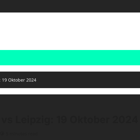
: 19 Oktober 2024
 vs Leipzig: 19 Oktober 2024
5 minutes read