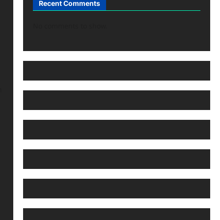
Recent Comments
No comments to show.
n
n