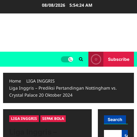
Skip
08/08/2026
5:54:25 AM
to
content
FOOTBALL BOOTS
SEPAK BOLA
Subscribe
Home
LIGA INGGRIS
Liga Inggris – Prediksi Pertandingan Nottingham vs.
Crystal Palace 20 Oktober 2024
LIGA INGGRIS
SEPAK BOLA
Search
Liga Inggris –
Searc