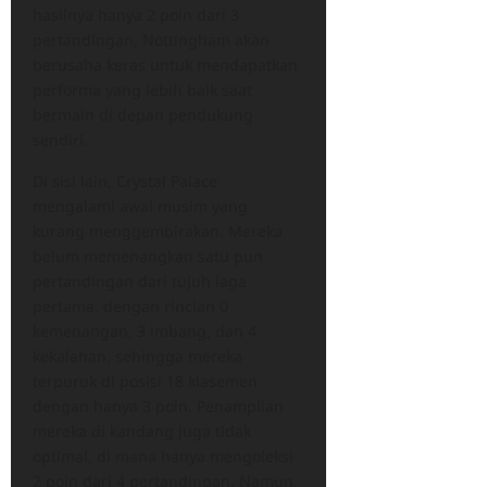
hasilnya hanya 2 poin dari 3
pertandingan, Nottingham akan
berusaha keras untuk mendapatkan
performa yang lebih baik saat
bermain di depan pendukung
sendiri.
Di sisi lain, Crystal Palace
mengalami awal musim yang
kurang menggembirakan. Mereka
belum memenangkan satu pun
pertandingan dari tujuh laga
pertama, dengan rincian 0
kemenangan, 3 imbang, dan 4
kekalahan, sehingga mereka
terpuruk di posisi 18 klasemen
dengan hanya 3 poin. Penampilan
mereka di kandang juga tidak
optimal, di mana hanya mengoleksi
2 poin dari 4 pertandingan. Namun,