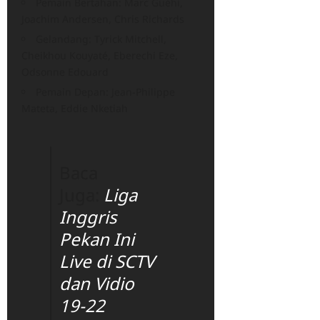
Pemain Bertahan: Marc Guéhi,
Joachim Andersen, Chris Richards
Gelandang: Tyrick Mitchell,
Cheikhou Kouyaté, Eberechi Eze,
Odsonne Edouard
Pemain Depan: Jean-Philippe
Mateta, Eddie Nketiah
Baca
Juga:
Liga
Inggris
Pekan Ini
Live di SCTV
dan Vidio
19-22