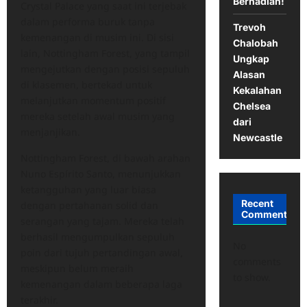
Berhadiah!
Crystal Palace yang saat ini terjebak
dalam performa buruk tanpa
Trevoh
kemenangan di musim ini. Di sisi
Chalobah
lain, Nottingham Forest, yang tampil
Ungkap
mengejutkan dengan posisi sepuluh
Alasan
di klasemen, bertekad untuk
Kekalahan
melanjutkan momentum positif
Chelsea
mereka setelah awal musim yang
dari
menjanjikan.
Newcastle
Nottingham Forest, di bawah arahan
Nuno Espírito Santo, menunjukkan
ketangguhan yang luar biasa
Recent
dengan pertahanan solid dan
Comments
serangan yang tajam. Mereka telah
berhasil mengumpulkan sepuluh
No
poin dari tujuh pertandingan awal,
comments
meskipun belum meraih
to show.
kemenangan dalam beberapa laga
terakhir.