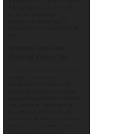
imbang. Rata-rata gol yang tercipta
dalam pertemuan terakhir adalah
2.1 gol per pertandingan,
menunjukkan bahwa laga ini
biasanya diwarnai dengan banyak
gol.
Analisis Taktik dan
Strategi Kedua Tim
Taktik Nottingham Forest biasanya
berfokus pada permainan
menyerang yang cepat, dengan
para gelandang bermain sebagai
penghubung antara lini pertahanan
dan penyerang. Pelatih mereka
mungkin akan menginstruksikan
pemain untuk memanfaatkan lebar
lapangan dan melakukan pressing
tinggi guna mengganggu