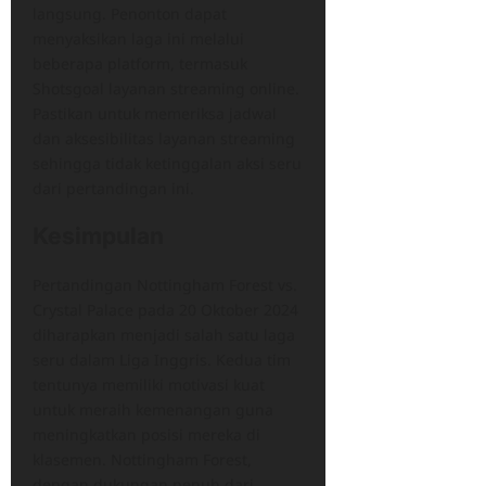
langsung. Penonton dapat
menyaksikan laga ini melalui
beberapa platform, termasuk
Shotsgoal layanan streaming online.
Pastikan untuk memeriksa jadwal
dan aksesibilitas layanan streaming
sehingga tidak ketinggalan aksi seru
dari pertandingan ini.
Kesimpulan
​Pertandingan Nottingham Forest vs.
Crystal Palace pada 20 Oktober 2024
diharapkan menjadi salah satu laga
seru dalam Liga Inggris.​ Kedua tim
tentunya memiliki motivasi kuat
untuk meraih kemenangan guna
meningkatkan posisi mereka di
klasemen. Nottingham Forest,
dengan dukungan penuh dari