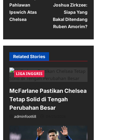
s
Pahlawan
Joshua Zirkzee:
t
Ipswich Atas
Siapa Yang
Chelsea
Bakal Ditendang
n
Ruben Amorim?
a
v
i
Related Stories
g
a
LIGA INGGRIS
t
i
McFarlane Pastikan Chelsea
Tetap Solid di Tengah
o
Perubahan Besar
n
adminfoot68
04/25/2026