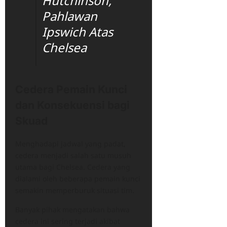
Hutchinson,
Pahlawan
Ipswich Atas
Chelsea
Cedera Pemain Kunci
dan Konsekuensi bagi
Skuad
Menghadapi jadwal yang padat,
cedera menjadi salah satu musuh
utama bagi Chelsea. Cedera yang
dialami oleh beberapa pemain kunci
semakin memperburuk situasi tim.
Banyak pihak mengatakan bahwa
cedera ini sering terjadi akibat