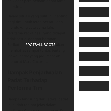
baik agar para pemain dapat tampil
maksimal.
Dalam situasi yang sulit ini, penting
bagi tim untuk tetap bersatu dan
mendukung satu sama lain,
terutama ketika hasil yang didapat
tidak sesuai dengan harapan.
Berikut ini
FOOTBALL BOOTS
akan
membahas sampai tuntas tentang
jadwal padat yang jadi masalah
menurut Marc Cucurella ini.
Dampak Penjadwalan
Padat Terhadap
Performa Tim
Dampak langsung dari jadwal padat
ini sudah terlihat jelas dalam
performa Chelsea di lapangan. Di