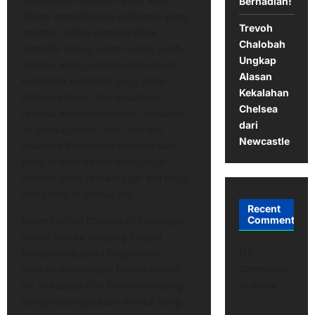
Berhadiah!
dalam menciptakan performa yang
Trevoh
optimal. Ketika pemain tidak
Chalobah
memiliki cukup waktu untuk pulih,
Ungkap
mereka akan berisiko mengalami
Alasan
kelelahan berlebih, yang pada
Kekalahan
akhirnya dapat menyebabkan
Chelsea
cedera. Konsekuensi dari masalah
dari
ini sangat nyata, dan manajer
Newcastle
Mauricio Pochettino dihadapkan
pada dilema dalam menyusun
formasi yang terbaik agar tim tetap
kompetitif di semua lini.
Recent
Keberhasilan Chelsea di lapangan
Comments
dalam jangka panjang sangat
No
bergantung pada bagaimana
comments
mereka menangani beban jadwal
to show.
ini. Kekuatan fisik harus diimbangi
dengan pengelolaan mental yang