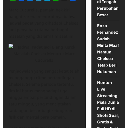
di Tengah
Perubahan
Marc Cucurella, pemain bek kiri
Besar
hangat karena menurut nya bahwa
jadwal padat yang dihadapi Chelsea
Enzo
jadi penyebab utama berbagai
Fernandez
masalah yang dialami tim saat ini.
Sudah
Minta Maaf
Namun
Chelsea
Tetap Beri
Penjadwalan yang sangat ketat telah
Hukuman
mengganggu ritme pertandingan
Nonton
Chelsea. Selama periode tertentu,
Live
tim ini harus menghadapi tiga
Streaming
hingga empat pertandingan dalam
Piala Dunia
satu minggu, yang menciptakan
Full HD di
tantangan besar bagi kebugaran
ShotsGoal,
fisik dan mental para pemain.
Gratis &
Kebugaran menjadi faktor kunci