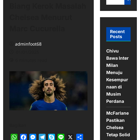
Biang Kerok Masalah
Chelsea Menurut
Marc Cucurella
Recent
Posts
adminfoot68
Chivu
01/01/2025
Bawa Inter
6 minutes read
Milan
Menuju
Kesempur
naan di
Musim
Perdana
McFarlane
Pastikan
Bagikan
Chelsea
Tetap Solid
WhatsApp
Facebook
Messenger
Telegram
Skype
Line
X
Share