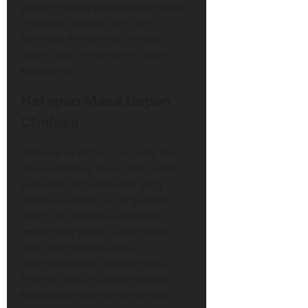
pemain selama pertandingan dapat
dilakukan dengan lebih baik.
Sehingga memberikan dampak
positif bagi performa tim secara
keseluruhan.
Harapan Masa Depan
Chelsea
Menatap ke depan, Cucurella dan
rekan-rekannya perlu mengambil
pelajaran dari tantangan yang
dihadapi selama paruh pertama
musim ini. Meskipun dampak
negatif dari jadwal padat terlihat
jelas, kesempatan untuk
memperbaiki diri tetap terbuka.
Penting bagi tim untuk menjaga
kekompakan dan semangat satu