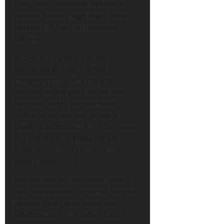
mengatasi pemulihan beberapa
pemain penting agar dapat tetap
bersaing di liga dan turnamen
lainnya.
Pochettino harus membuat
keputusan strategis terkait
pengelolaan skuad yang ada.
Dengan cedera yang terjadi silih
berganti, peran pemain muda
dalam skuad menjadi semakin
penting. Sementara itu, kepercayaan
diri pemain muda juga sangat
dipengaruhi oleh performa tim
secara keseluruhan.
Jika tim mampu mengatasi cedera
dan memperbaiki performa mereka,
pemain muda akan mendapat
kesempatan untuk menunjukkan