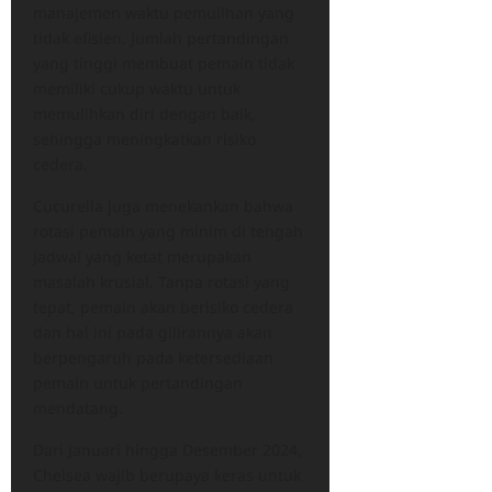
manajemen waktu pemulihan yang
tidak efisien. Jumlah pertandingan
yang tinggi membuat pemain tidak
memiliki cukup waktu untuk
memulihkan diri dengan baik,
sehingga meningkatkan risiko
cedera.
Cucurella juga menekankan bahwa
rotasi pemain yang minim di tengah
jadwal yang ketat merupakan
masalah krusial. Tanpa rotasi yang
tepat, pemain akan berisiko cedera
dan hal ini pada gilirannya akan
berpengaruh pada ketersediaan
pemain untuk pertandingan
mendatang.
Dari Januari hingga Desember 2024,
Chelsea wajib berupaya keras untuk