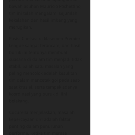
bawah asuhan Mauricio Pochettino,
tim ini telah mengalami sejumlah
kekalahan dan hasil imbang yang
merugikan.
Posisi Chelsea di klasemen Premier
League sangat terancam, dan hasil
buruk ini tentunya membuat
suasana di dalam tim menjadi tidak
stabil. Salah satu masalah yang
paling mencolok adalah kesulitan
tim dalam mencetak gol pada saat-
saat krusial, serta tampak adanya
koordinasi yang buruk di lini
belakang.
Cucurella menjelaskan, masalah
kepercayaan diri adalah faktor
penting dalam penurunan
performa. Ketika tim merasa