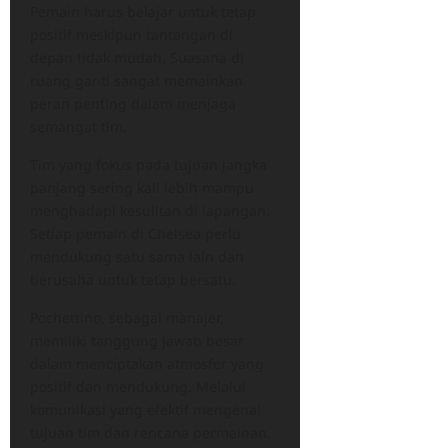
Pemain harus belajar untuk tetap
positif meskipun tantangan di
depan tidak mudah. Suasana di
ruang ganti sangat memainkan
peran penting dalam menjaga
semangat tim.
Tim yang fokus pada tujuan jangka
panjang sering kali lebih mampu
menghadapi kesulitan di lapangan.
Setiap pemain di Chelsea perlu
mendukung satu sama lain dan
berusaha untuk tetap bersatu.
Pochettino, sebagai manajer,
memiliki tanggung jawab besar
dalam menciptakan atmosfer yang
positif dan mendukung. Melalui
komunikasi yang efektif mengenai
tujuan tim dan rencana permainan.