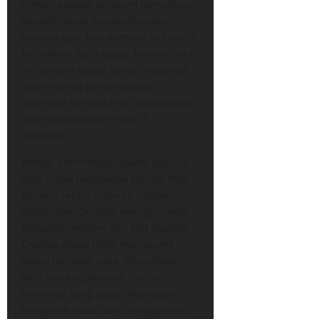
merencanakan program pemulihan
spesifik untuk membantu para
pemain agar bisa kembali ke kondisi
terbaiknya lebih cepat. Melalui cara
ini, pemain dapat tampil maksimal
dalam setiap pertandingan,
sehingga mengurangi risiko cedera
dan meningkatkan hasil di
lapangan.
Ketiga, berinvestasi dalam analisis
data untuk memantau kondisi fisik
pemain secara individu sangat
dianjurkan. Dengan menggunakan
teknologi modern dan alat analitik,
Chelsea dapat lebih memahami
waktu istirahat yang dibutuhkan
oleh seorang pemain. Dengan
informasi yang tepat, keputusan
mengenai rotasi dan penggantian