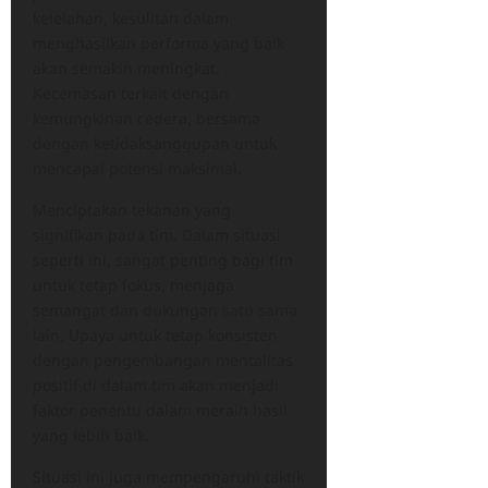
kelelahan, kesulitan dalam
menghasilkan performa yang baik
akan semakin meningkat.
Kecemasan terkait dengan
kemungkinan cedera, bersama
dengan ketidaksanggupan untuk
mencapai potensi maksimal.
Menciptakan tekanan yang
signifikan pada tim. Dalam situasi
seperti ini, sangat penting bagi tim
untuk tetap fokus, menjaga
semangat dan dukungan satu sama
lain. Upaya untuk tetap konsisten
dengan pengembangan mentalitas
positif di dalam tim akan menjadi
faktor penentu dalam meraih hasil
yang lebih baik.
Situasi ini juga mempengaruhi taktik