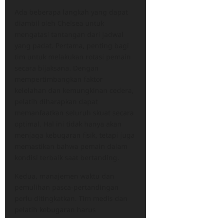
Ada beberapa langkah yang dapat
diambil oleh Chelsea untuk
mengatasi tantangan dari jadwal
yang padat. Pertama, penting bagi
tim untuk melakukan rotasi pemain
secara bijaksana. Dengan
mempertimbangkan faktor
kelelahan dan kemungkinan cedera,
pelatih diharapkan dapat
memanfaatkan seluruh skuat secara
optimal. Hal ini tidak hanya akan
menjaga kebugaran fisik, tetapi juga
memastikan bahwa pemain dalam
kondisi terbaik saat bertanding.
Kedua, manajemen waktu dan
pemulihan pasca-pertandingan
perlu ditingkatkan. Tim medis dan
pelatih kebugaran harus