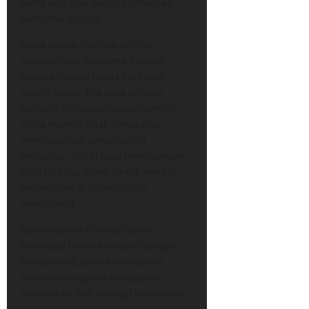
sama lain agar dapat kembali ke
performa terbaik.
Masa depan Chelsea terlihat
menjanjikan, terutama dengan
adanya talenta muda berbakat
dalam skuad. Jika para pemain
berhasil mengatasi tantangan ini,
maka mereka tidak hanya akan
mendapatkan pengalaman
berharga. Tetapi juga membangun
fondasi yang kokoh untuk meraih
kesuksesan di tahun-tahun
mendatang.
Keberhasilan Chelsea dalam
beberapa bulan ke depan sangat
bergantung pada kemampuan
mereka mengelola kebugaran,
mentalitas, dan strategi permainan
yang mereka unggulkan.