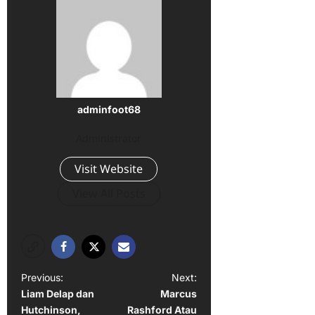
adminfoot68
Administrator
Visit Website
View All Posts
P
Previous:
Next:
Liam Delap dan
Marcus
o
Hutchinson,
Rashford Atau