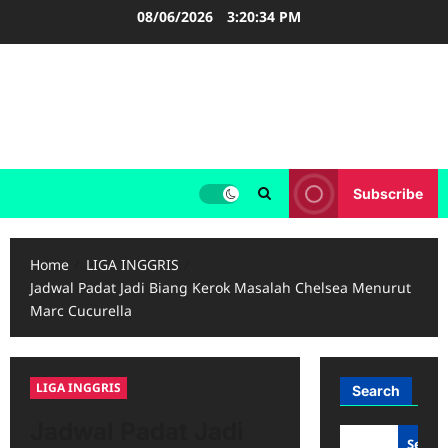
Skip
08/06/2026
3:20:35 PM
to
content
FOOTBALL BOOTS
SEPAK BOLA
Subscribe
Home
LIGA INGGRIS
Jadwal Padat Jadi Biang Kerok Masalah Chelsea Menurut
Marc Cucurella
LIGA INGGRIS
Search
Jadwal Padat Jadi
Searc