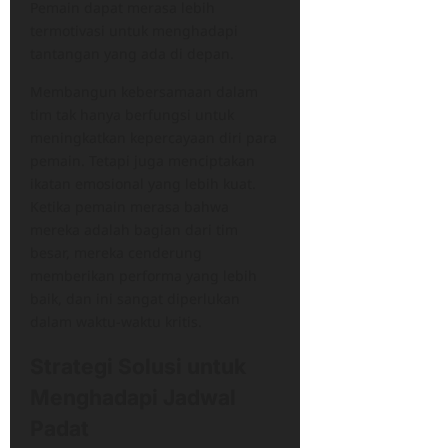
Pemain dapat merasa lebih
termotivasi untuk menghadapi
tantangan yang ada di depan.
Membangun kebersamaan dalam
tim tak hanya berfungsi untuk
meningkatkan kepercayaan diri para
pemain. Tetapi juga menciptakan
ikatan emosional yang lebih kuat.
Ketika pemain merasa bahwa
mereka adalah bagian dari tim
besar, mereka cenderung
memberikan performa yang lebih
baik, dan ini sangat diperlukan
dalam waktu-waktu kritis.
Strategi Solusi untuk
Menghadapi Jadwal
Padat