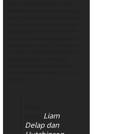
dan strategi permainan Chelsea.
Pochettino menghadapi tantangan
dalam menemukan keseimbangan
antara mempertahankan kekuatan
tim yang ada sementara mencari
cara untuk mengatasi penyebaran
beban dalam skuat. Oleh karena itu,
perubahan dalam pola permainan
atau penggunaan taktik yang
berbeda pun mungkin diperlukan
untuk mengoptimalkan hasil di atas
lapangan.
Baca
Juga:
Liam
Delap dan