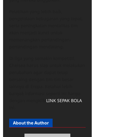
Pelatihan yang lebih baik,
pengelolaan kebugaran yang tepat,
serta peningkatan mentalitas tim
akan menjadi kunci untuk
memenangkan pertandingan-
pertandingan mendatang.
Di liga yang semakin kompetitif,
Chelsea harus siap untuk melakukan
perubahan agar dapat tetap
bersaing dengan tim-tim besar
lainnya di Eropa. Ketahui lebih
banyak informasi seperti ini hanya
dengan mengklik
LINK SEPAK BOLA
ini.
About the Author