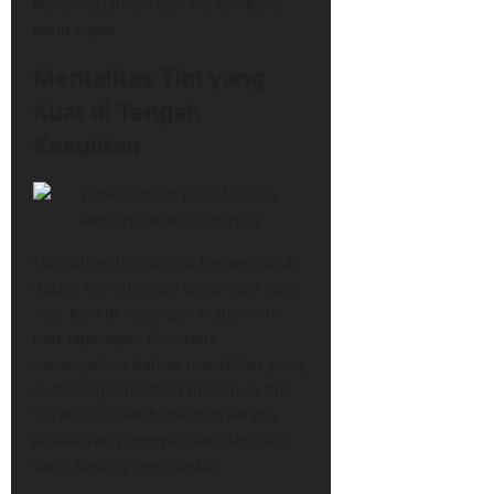
kemampuannya dan berkembang
lebih cepat.
Mentalitas Tim yang
Kuat di Tengah
Kesulitan
Mentalitas tim sangat berpengaruh
dalam menghadapi tantangan yang
ada, baik di lapangan maupun di
luar lapangan. Cucurella
menegaskan bahwa mentalitas yang
kuat sangat penting meskipun tim
berada di bawah tekanan karena
jadwal yang menyulitkan dan hasil
yang kurang memuaskan.