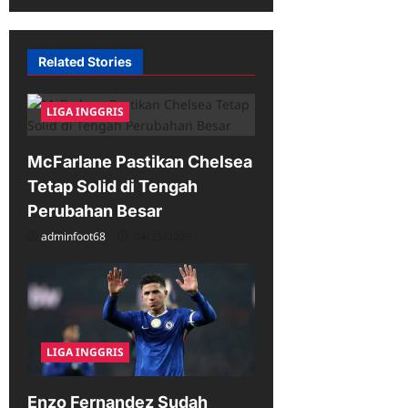
i
g
Related Stories
a
t
LIGA INGGRIS
i
McFarlane Pastikan Chelsea
o
Tetap Solid di Tengah
n
Perubahan Besar
adminfoot68
04/25/2026
LIGA INGGRIS
Enzo Fernandez Sudah