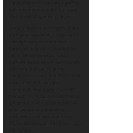
juga berkontribusi secara signifikan
dalam pembuatan gol kedua yang
dicetak oleh Omari Hutchinson.
Ia menunjukkan kecerdasan dalam
permainan dan kemampuan untuk
menciptakan peluang melalui
pergerakan dan visinya yang baik.
Dalam situasi tersebut, Delap
berhasil menarik perhatian pemain
belakang Chelsea. Sehingga
memberikan ruang bagi Hutchinson
untuk mencetak gol yang
menambah keunggulan Ipswich
menjadi 2-0. Perannya dalam kedua
gol tersebut menjadikannya sosok
kunci yang mengubah arah
pertandingan dan memberikan
timnya kepercayaan diri yang sangat
dibutuhkan.​