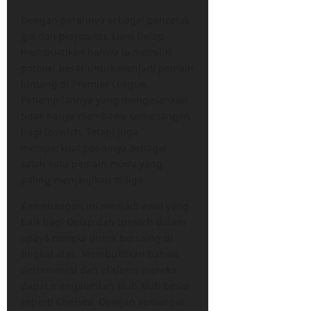
Dengan perannya sebagai pencetak
gol dan playmaker, Liam Delap
membuktikan bahwa ia memiliki
potensi besar untuk menjadi pemain
bintang di Premier League.
Penampilannya yang mengesankan
tidak hanya membawa kemenangan
bagi Ipswich. Tetapi juga
memperkuat posisinya sebagai
salah satu pemain muda yang
paling menjanjikan di liga.
Kemenangan ini menjadi awal yang
baik bagi Delap dan Ipswich dalam
upaya mereka untuk bersaing di
tingkat atas. Membuktikan bahwa
determinasi dan efisiensi mereka
dapat mengalahkan klub-klub besar
seperti Chelsea. Dengan semangat