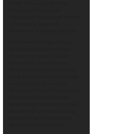
efektif. Keduanya tidak hanya
mencetak gol, tetapi juga
menunjukkan kemampuan mereka
untuk bekerja sama dan
memanfaatkan peluang yang ada.
Hal ini menjadi sangat penting
dalam menjalani pertandingan
melawan tim sekelas Chelsea.
Kemenangan ini tidak hanya
menjadi pencapaian pribadi bagi
Delap dan Hutchinson, tetapi juga
menjadi simbol efisiensi dan
determinasi seluruh skuad Ipswich.
Mereka berhasil menunjukkan
bahwa dengan strategi yang tepat
dan semangat juang yang tinggi,
sebuah tim kecil bisa bersaing
dengan klub-klub ternama.