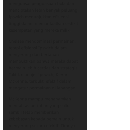
menguasai penguasaan bola dan
menciptakan lebih banyak peluang.
Ipswich menunjukkan efisiensi
tinggi dalam memanfaatkan sedikit
kesempatan yang mereka miliki.
Chelsea mendominasi permainan,
tetapi efisiensi Ipswich dalam
menyerang dan bertahan
membuktikan bahwa mereka dapat
bermain lebih cerdas dan strategis.
Taktik manajer Ipswich, Kieran
McKenna, terbukti efektif dalam
mengatur permainan di lapangan.
McKenna mampu menanamkan
mentalitas bertahan yang solid
sambil tetap memberikan
kebebasan kepada pemain untuk
menyerang secara efektif. Timnya