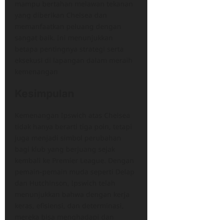
mampu bertahan melawan tekanan
yang diberikan Chelsea dan
memanfaatkan peluang dengan
sangat baik. Ini menunjukkan
betapa pentingnya strategi serta
eksekusi di lapangan dalam meraih
kemenangan
Kesimpulan
Kemenangan Ipswich atas Chelsea
tidak hanya berarti tiga poin, tetapi
juga menjadi simbol perubahan
bagi klub yang berjuang sejak
kembali ke Premier League. ​Dengan
pemain-pemain muda seperti Delap
dan Hutchinson, Ipswich telah
menunjukkan bahwa dengan kerja
keras, efisiensi, dan determinasi,
mereka bisa menghadapi dan