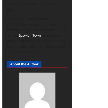
mengalahkan klub-klub besar di
liga.​
Keduanya terus bersinar,
memberikan harapan dan semangat
kepada seluruh tim dan pendukung.
Bahwa
Ipswich Town
tidak hanya
sekadar tim klasemen bawah tetapi
juga pesaing serius di kompetisi ini
di masa mendatang.
About the Author