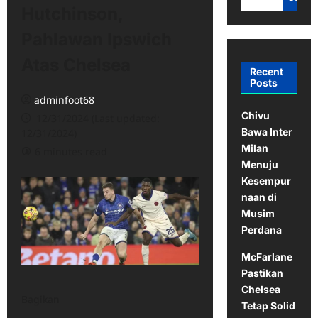
Hutchinson,
Pahlawan Ipswich
Atas Chelsea
Recent
Posts
adminfoot68
Chivu
12/31/2024 (Last updated:
Bawa Inter
12/31/2024)
Milan
6 minutes read
Menuju
Kesempur
naan di
Musim
Perdana
McFarlane
Pastikan
Chelsea
Bagikan
Tetap Solid