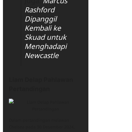
Juga:
Marcus
Rashford
Dipanggil
Kembali ke
Skuad untuk
Menghadapi
Newcastle
Liam Delap Pahlawan
Pertandingan
Dalam pertandingan melawan
Chelsea pada 30 Desember 2024,