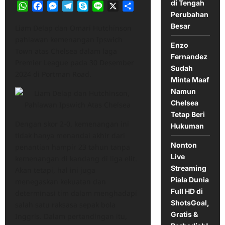
di Tengah
WhatsApp
Facebook
Messenger
Telegram
Skype
Line
X
Share
Perubahan
Besar
Liam Delap dan Omari Hutchinson
pahlawan kemenangan Ipswich
Enzo
Town atas Chelsea dalam laga
Fernandez
Premier League pada 30 Desember
Sudah
2024 di Portman Road.
Minta Maaf
Namun
Chelsea
Tetap Beri
Dengan skor 2-0, kemenangan ini
Hukuman
tidak hanya menandai akhir dari
Nonton
penantian hampir 23 tahun tanpa
Live
kemenangan di kandang di liga elit.
Streaming
Akan tetapi, hal ini juga
Piala Dunia
menegaskan kekuatan dan
Full HD di
determinasi tim dalam menghadapi
ShotsGoal,
salah satu raksasa sepak bola
Gratis &
Inggris.​ Dalam pertandingan itu,