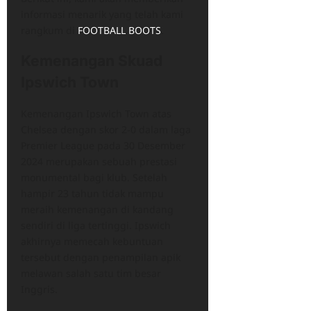
informasi menarik yang telah kami
rangkum di
FOOTBALL BOOTS
.
Kemenangan Skuad
Ipswich Town
Kemenangan Ipswich Town atas
Chelsea dengan skor 2-0 dalam laga
Premier League pada 30 Desember
2024 merupakan sebuah prestasi
monumental bagi klub. Setelah
hampir 23 tahun tidak mampu
meraih kemenangan di kandang
sendiri di liga tertinggi. Ipswich
akhirnya memecah kebuntuan
tersebut dengan penampilan apik
melawan salah satu tim besar
Inggris.