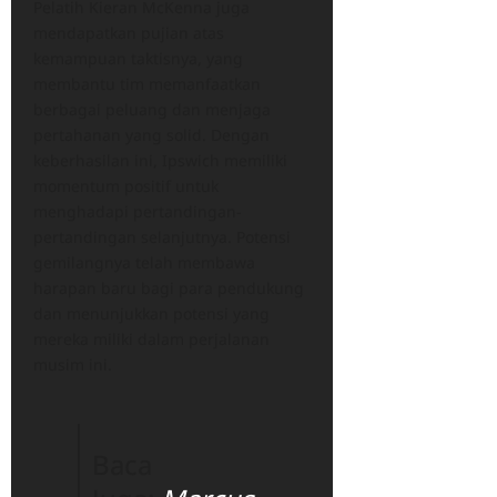
Pelatih Kieran McKenna juga
mendapatkan pujian atas
kemampuan taktisnya, yang
membantu tim memanfaatkan
berbagai peluang dan menjaga
pertahanan yang solid. Dengan
keberhasilan ini, Ipswich memiliki
momentum positif untuk
menghadapi pertandingan-
pertandingan selanjutnya. Potensi
gemilangnya telah membawa
harapan baru bagi para pendukung
dan menunjukkan potensi yang
mereka miliki dalam perjalanan
musim ini.
Baca