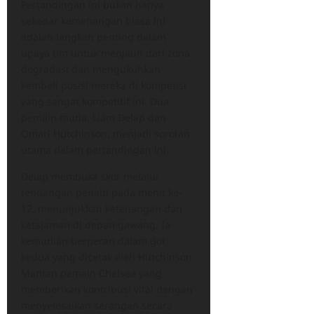
Pertandingan ini bukan hanya
sekedar kemenangan biasa ini
adalah langkah penting dalam
upaya tim untuk menjauh dari zona
degradasi dan mengukuhkan
kembali posisi mereka di kompetisi
yang sangat kompetitif ini. Dua
pemain muda, Liam Delap dan
Omari Hutchinson, menjadi sorotan
utama dalam pertandingan ini.
Delap membuka skor melalui
tendangan penalti pada menit ke-
12, menunjukkan ketenangan dan
ketajaman di depan gawang. Ia
kemudian berperan dalam gol
kedua yang dicetak oleh Hutchinson.
Mantan pemain Chelsea yang
memberikan kontribusi vital dengan
menyelesaikan serangan secara