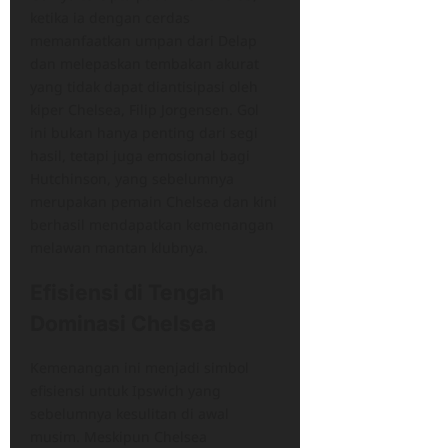
ketika ia dengan cerdas
memanfaatkan umpan dari Delap
dan melepaskan tembakan akurat
yang tidak dapat diantisipasi oleh
kiper Chelsea, Filip Jorgensen. Gol
ini bukan hanya penting dari segi
hasil, tetapi juga emosional bagi
Hutchinson, yang sebelumnya
merupakan pemain Chelsea dan kini
berhasil mendapatkan kemenangan
melawan mantan klubnya.
Efisiensi di Tengah
Dominasi Chelsea
Kemenangan ini menjadi simbol
efisiensi untuk Ipswich yang
sebelumnya kesulitan di awal
musim. Meskipun Chelsea