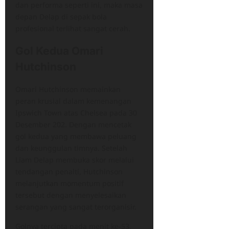
dan performa seperti ini, maka masa
depan Delap di sepak bola
profesional terlihat sangat cerah.
Gol Kedua Omari
Hutchinson
​Omari Hutchinson memainkan
peran krusial dalam kemenangan
Ipswich Town atas Chelsea pada 30
Desember 202. Dengan mencetak
gol kedua yang membawa peluang
dan keunggulan timnya.​ Setelah
Liam Delap membuka skor melalui
tendangan penalti, Hutchinson
melanjutkan momentum positif
tersebut dengan menyelesaikan
serangan yang sangat terorganisir.
Golnya tercipta pada menit ke-53,