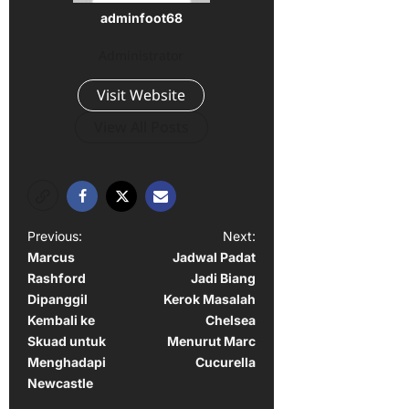
adminfoot68
Administrator
Visit Website
View All Posts
P
Previous:
Next:
Marcus
Jadwal Padat
o
Rashford
Jadi Biang
s
Dipanggil
Kerok Masalah
t
Kembali ke
Chelsea
Skuad untuk
Menurut Marc
n
Menghadapi
Cucurella
a
Newcastle
v