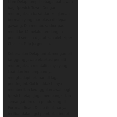
Liam Delap tampil sebagai pahlawan
bagi Ipswich Town. Dengan
menunjukkan bakat dan ketajaman
bermain yang luar biasa di depan
gawang. Dia membuka skor pada
menit ke-12 melalui tendangan
penalti setelah dijatuhkan oleh kiper
Chelsea, Filip Jorgensen.
Keberanian Delap untuk mengambil
tanggung jawab eksekusi penalti
menunjukkan mentalitasnya yang
kuat dan kemampuannya
menghadapi tekanan di laga
penting ini. Gol ini tidak hanya
memberikan keunggulan awal bagi
Ipswich tetapi juga membangkitkan
semangat tim dan pendukung di
Portman Road. Delap tidak hanya
terlibat dalam gol pembuka, tetapi