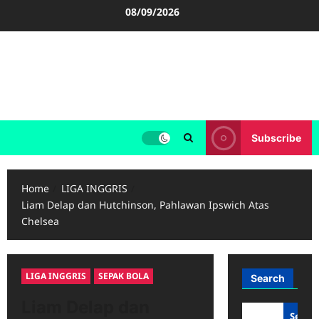
Skip
08/09/2026
to
content
FOOTBALL BOOTS
SEPAK BOLA
Subscribe
Home
LIGA INGGRIS
Liam Delap dan Hutchinson, Pahlawan Ipswich Atas
Chelsea
LIGA INGGRIS
SEPAK BOLA
Search
Liam Delap dan
Searc