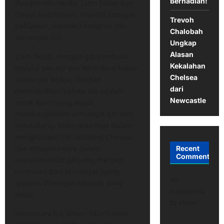
Berhadiah!
dua pemain muda, Liam Delap dan
Omari Hutchinson, muncul sebagai
Trevoh
pahlawan, mewakili harapan dan
Chalobah
semangat tim.
Ungkap
Alasan
Liam Delap, dengan gol pembuka
Kekalahan
melalui penalti dan kontribusi besar
Chelsea
dalam gol kedua. Dengan
dari
menunjukkan bahwa dia adalah
Newcastle
sosok kunci yang dapat
membangkitkan semangat tim dan
pendukung. Keberaniannya dalam
menghadapi lini belakang Chelsea
dan ketajamannya dalam
Recent
Comments
menyelesaikan peluang menjadi
cerminan dari semangat juang
No
Ipswich di tengah tekanan yang
comments
besar.
to show.
Sementara itu, Omari Hutchinson,