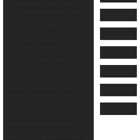
mantan pemain Chelsea, tidak
hanya mencetak gol kedua. Tetapi
juga membawa kebanggaan dan
motivasi bagi rekan-rekannya untuk
terus berjuang, mengingat
kekuatannya sebagai seorang striker
yang terampil dan berani.
Melihat dari sudut pandang yang
lebih luas, performa Delap dan
Hutchinson dalam pertandingan ini
menjadi simbol efisiensi dan
determinasi Ipswich. Mereka
berhasil memanfaatkan peluang
yang ada dan menunjukkan bahwa
dengan strategi yang tepat serta
eksekusi yang cermat. Klub yang
dianggap minor pun dapat bersaing
dan mengalahkan tim-tim besar.
Berikut ini, kami akan memberikan