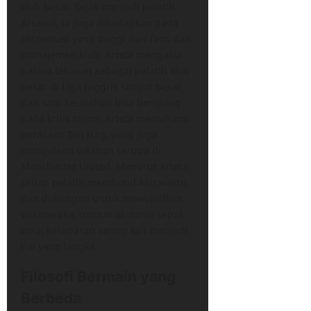
klub besar. Sejak menjadi pelatih
Arsenal, ia juga dihadapkan pada
ekspektasi yang tinggi dari fans dan
manajemen klub. Arteta mengakui
bahwa tekanan sebagai pelatih klub
besar di Liga Inggris sangat besar,
dan satu kesalahan bisa berujung
pada kritik tajam. Arteta memahami
perasaan Ten Hag, yang juga
mengalami tekanan serupa di
Manchester United. Menurut Arteta,
setiap pelatih membutuhkan waktu
dan dukungan untuk mewujudkan
visi mereka, namun di dunia sepak
bola, kesabaran sering kali menjadi
hal yang langka.
Filosofi Bermain yang
Berbeda