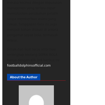
merasa kecewa dengan keputusan
manajemen yang terlalu cepat
memutuskan perubahan pelatih
tanpa memberikan waktu yang
cukup. Tanggapan fans ini juga
menjadi bahan diskusi di antara
pengamat sepak bola, termasuk
Arteta.
Simak dan ikuti terus informasi
terlengkap tentang SEPAK BOLA
hanya dengan klik link berikut ini
footballdolphinsofficial.com
.
About the Author