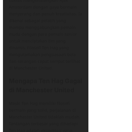
sukses mengembangkan Ajax
Amsterdam dengan gaya bermain
menyerang dan penuh kreativitas. Ia
dikenal sebagai pelatih yang
mampu menggabungkan pemain
muda dengan para pemain senior
untuk menciptakan tim yang
dinamis. Filosofi Ten Hag yang
mengutamakan penguasaan bola
dan serangan cepat sempat terlihat
di Manchester United.
Mengapa Ten Hag Gagal
di Manchester United
Meski Ten Hag memiliki filosofi
bermain yang solid, perjalanan di
Manchester United tidaklah mudah.
Tantangan terbesar yang dihadapi
Ten Hag adalah ekspektasi yang