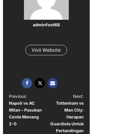
adminfoot68
Administrator
Visit Website
View All Posts
P
Previous:
Next:
Napoli vs AC
Tottenham vs
o
Milan – Pasukan
Man City:
s
Conte Menang
Harapan
t
2-0
Guardiola Untuk
Pertandingan