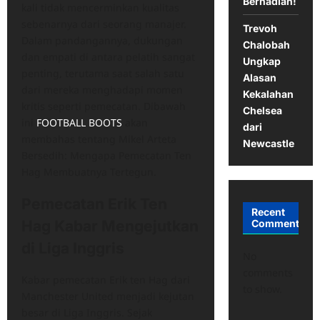
Berhadiah!
kali tidak mencerminkan kualitas
sebenarnya dari seorang manajer.
Trevoh
Dalam pandangannya, dukungan
Chalobah
dan empati di antara pelatih sangat
Ungkap
penting, terutama saat salah satu
Alasan
dari mereka menghadapi momen
Kekalahan
kritis seperti pemecatan. Dibawah
Chelsea
ini
FOOTBALL BOOTS
akan
dari
membahas tentang Mikel Arteta
Newcastle
Bersedih: Mengapa Pemecatan Ten
Hag Membuatnya Tertegun.
Pemecatan Erik Ten
Recent
Hag Kabar Mengejutkan
Comments
di Liga Inggris
No
comments
Kabar pemecatan Erik ten Hag dari
to show.
Manchester United menjadi kejutan
besar di Liga Inggris. Sejak