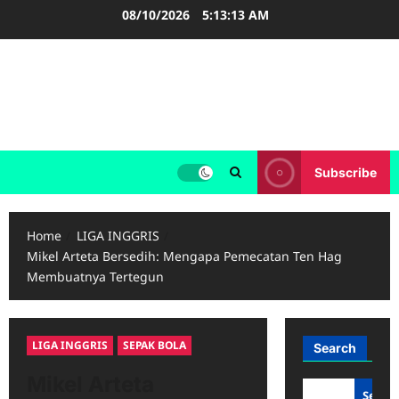
Skip
08/10/2026
5:13:14 AM
to
content
FOOTBALL BOOTS
SEPAK BOLA
Subscribe
Home
LIGA INGGRIS
Mikel Arteta Bersedih: Mengapa Pemecatan Ten Hag
Membuatnya Tertegun
LIGA INGGRIS
SEPAK BOLA
Search
Mikel Arteta
Searc