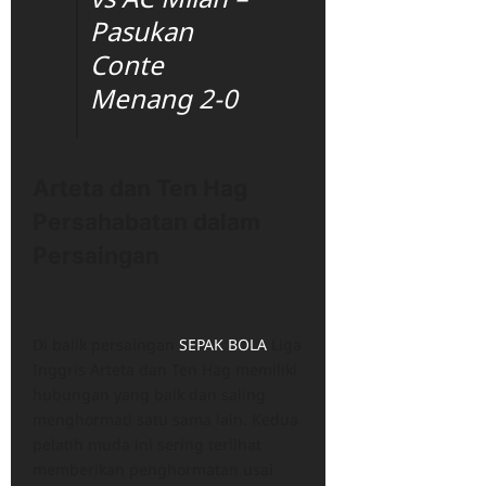
Pasukan
Conte
Menang 2-0
Arteta dan Ten Hag
Persahabatan dalam
Persaingan
Di balik persaingan
SEPAK BOLA
Liga
Inggris Arteta dan Ten Hag memiliki
hubungan yang baik dan saling
menghormati satu sama lain. Kedua
pelatih muda ini sering terlihat
memberikan penghormatan usai