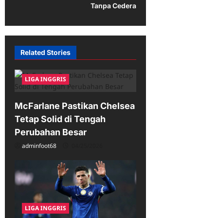
n
Tanpa Cedera
a
v
i
Related Stories
g
a
LIGA INGGRIS
t
i
McFarlane Pastikan Chelsea
Tetap Solid di Tengah
o
Perubahan Besar
n
adminfoot68
04/25/2026
LIGA INGGRIS