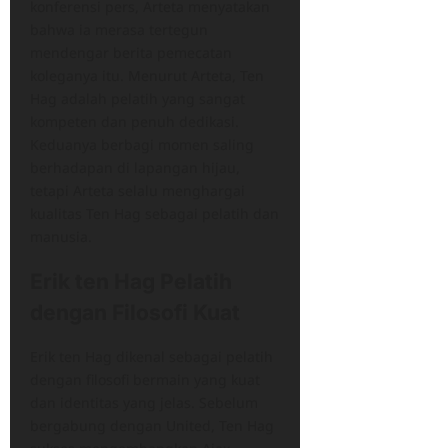
konferensi pers, Arteta menyatakan
bahwa ia merasa tertegun
mendengar berita pemecatan
koleganya itu. Menurut Arteta, Ten
Hag adalah pelatih yang sangat
kompeten dan penuh dedikasi.
Keduanya berbagi momen saling
berhadapan di lapangan hijau,
tetapi Arteta selalu menghargai
kualitas Ten Hag sebagai pelatih dan
manusia.
Erik ten Hag Pelatih
dengan Filosofi Kuat
Erik ten Hag dikenal sebagai pelatih
dengan filosofi bermain yang kuat
dan identitas yang jelas. Sebelum
bergabung dengan United, Ten Hag