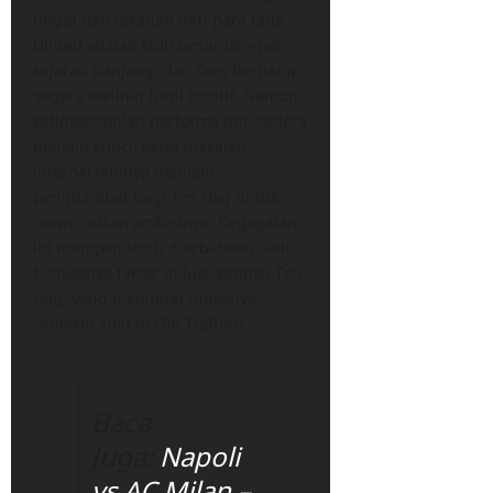
tinggi dan tekanan dari para fans.
United adalah klub besar dengan
sejarah panjang, dan fans berharap
segera melihat hasil positif. Namun,
ketidakstabilan performa tim, cedera
pemain kunci, serta masalah
internal lainnya menjadi
penghambat bagi Ten Hag untuk
mewujudkan ambisinya. Kegagalan
ini mungkin lebih disebabkan oleh
banyaknya faktor di luar kendali Ten
Hag, yang membuat tugasnya
semakin sulit di Old Trafford.
Baca
Juga:
Napoli
vs AC Milan –