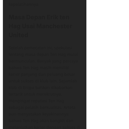
kepelatihannya.
Masa Depan Erik ten
Hag Usai Manchester
United
Setelah pemecatan ini, spekulasi
tentang masa depan Ten Hag mulai
bermunculan. Banyak yang percaya
bahwa Ten Hag masih memiliki
karier panjang dan peluang besar
untuk sukses di klub lain. Sejumlah
klub di Eropa bahkan dikabarkan
tertarik untuk merekrutnya,
mengingat reputasi Ten Hag
sebagai pelatih berkualitas. Arteta
pun menyatakan keyakinannya
bahwa Ten Hag akan bangkit dan
melanjutkan karier dengan sukses di