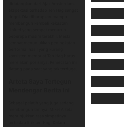
didatangkan dari Ajax Amsterdam,
ekspektasi terhadap Ten Hag sangat
tinggi. Dia diharapkan mampu
membangun kembali kekuatan
United yang sempat menurun
beberapa musim terakhir. Meski
sempat menunjukkan peningkatan
performa, hasil yang kurang
konsisten membuat Ten Hag harus
merelakan posisinya. Pemecatan ini
datang pada saat yang tak terduga.
Arteta Saya Tertegun
Mendengar Berita Ini
Sebagai pelatih yang juga sedang
membangun timnya, Mikel Arteta
menunjukkan rasa simpatinya
terhadap Erik ten Hag. Dalam