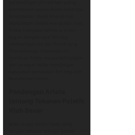
pertandingan dan bahkan saling
memberikan pujian dalam beberapa
kesempatan. Meski Arsenal dan
Manchester United merupakan rival,
Arteta mengakui bahwa ia selalu
kagum dengan cara Ten Hag
membangun tim dan filosofi yang
diterapkannya. Hubungan ini
membuat Arteta merasa kehilangan
dan tertegun ketika mendengar
keputusan pemecatan Ten Hag oleh
Manchester United.
Pandangan Arteta
tentang Tekanan Pelatih
Klub Besar
Mikel Arteta sendiri tidak asing
dengan tekanan sebagai pelatih