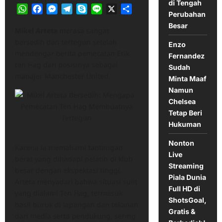
di Tengah
WhatsApp
Facebook
Messenger
Telegram
Skype
Line
X
Share
Perubahan
Besar
Mikel Arteta
merasa sangat
bersedih dan tertegun setelah
Enzo
mendengar berita pemecatan Erik
Fernandez
ten Hag dari posisinya sebagai
Sudah
manajer Manchester United.
Minta Maaf
Namun
Chelsea
Tetap Beri
Hukuman
Nonton
Karena ia memahami tantangan
Live
berat yang dihadapi pelatih di klub
Streaming
besar dengan ekspektasi tinggi.​
Piala Dunia
Arteta menyadari bahwa situasi sulit
Full HD di
yang dialami Ten Hag, termasuk
ShotsGoal,
hasil buruk di lapangan dan tekanan
Gratis &
dari media serta pendukung, sering