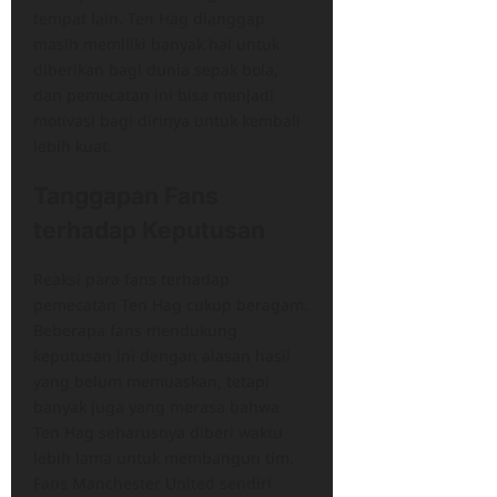
tempat lain. Ten Hag dianggap
masih memiliki banyak hal untuk
diberikan bagi dunia sepak bola,
dan pemecatan ini bisa menjadi
motivasi bagi dirinya untuk kembali
lebih kuat.
Tanggapan Fans
terhadap Keputusan
Reaksi para fans terhadap
pemecatan Ten Hag cukup beragam.
Beberapa fans mendukung
keputusan ini dengan alasan hasil
yang belum memuaskan, tetapi
banyak juga yang merasa bahwa
Ten Hag seharusnya diberi waktu
lebih lama untuk membangun tim.
Fans Manchester United sendiri