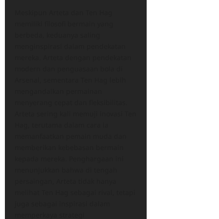
Meskipun Arteta dan Ten Hag
memiliki filosofi bermain yang
berbeda, keduanya saling
menginspirasi dalam pendekatan
mereka. Arteta dengan pendekatan
modern dan penguasaan bola di
Arsenal, sementara Ten Hag lebih
mengandalkan permainan
menyerang cepat dan fleksibilitas.
Arteta sering kali memuji inovasi Ten
Hag, terutama dalam cara ia
memanfaatkan pemain muda dan
memberikan kebebasan bermain
kepada mereka. Penghargaan ini
menunjukkan bahwa di tengah
persaingan, Arteta tidak hanya
melihat Ten Hag sebagai rival, tetapi
juga sebagai inspirasi dalam
memperkaya strategi