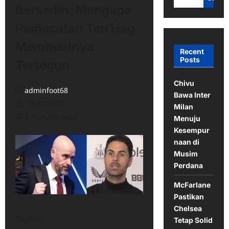
Bersedih: Mengapa
Pemecatan Ten Hag
Membuatnya
Recent
Posts
Tertegun
Chivu
adminfoot68
Bawa Inter
10/30/2024
Milan
5 minutes read
Menuju
Kesempur
naan di
Musim
Perdana
McFarlane
Pastikan
Chelsea
Bagikan
Tetap Solid