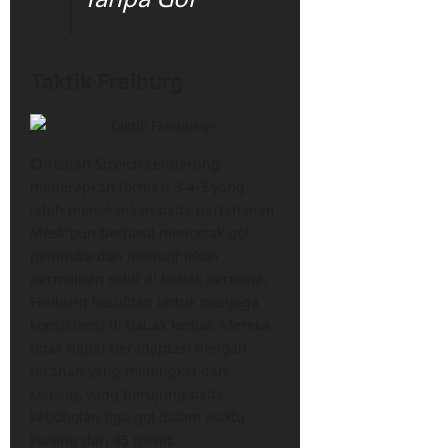
Taktik Freiburg
Christian Streich cenderung
menerapkan formasi 3-4-3 yang
lebih menekankan pada pertahanan.
Meskipun berhasil mencetak gol
pembuka dan menunjukkan
permainan solid di babak pertama,
Freiburg kesulitan untuk menjaga
konsistensi di babak kedua. Mereka
tidak dapat beradaptasi dengan
tekanan yang meningkat dari
Leipzig, yang berujung pada
kebobolan tiga gol dalam waktu
kurang dari 45 menit.