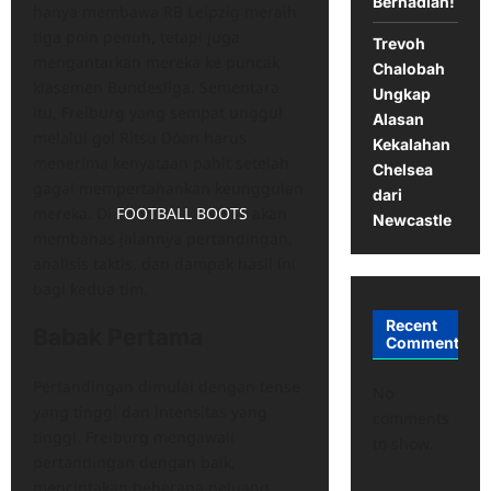
Berhadiah!
hanya membawa RB Leipzig meraih
tiga poin penuh, tetapi juga
Trevoh
mengantarkan mereka ke puncak
Chalobah
klasemen Bundesliga. Sementara
Ungkap
itu, Freiburg yang sempat unggul
Alasan
melalui gol Ritsu Dōan harus
Kekalahan
menerima kenyataan pahit setelah
Chelsea
gagal mempertahankan keunggulan
dari
mereka. Di
FOOTBALL BOOTS
akan
Newcastle
membahas jalannya pertandingan,
analisis taktis, dan dampak hasil ini
bagi kedua tim.
Recent
Babak Pertama
Comments
Pertandingan dimulai dengan tense
No
yang tinggi dan intensitas yang
comments
tinggi. Freiburg mengawali
to show.
pertandingan dengan baik,
menciptakan beberapa peluang