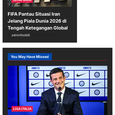
FIFA Pantau Situasi Iran
Jelang Piala Dunia 2026 di
Tengah Ketegangan Global
adminfoot68
03/01/2026
You May Have Missed
LIGA ITALIA