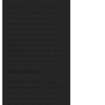
Leipzig terus berusaha mencari
celah di lini belakang Freiburg.
Pihak tuan rumah melakukan
serangan bertubi-tubi, tetapi
Freiburg menciptakan pertahanan
yang kokoh. Beberapa peluang
untuk Leipzig seperti tendangan
dari Benjamin Šeško dan Christoph
Baumgartner terhalang oleh kiper
Freiburg, Noah Atubolu, yang tampil
sangat baik di bawah mistar.
Babak Kedua
Memasuki babak kedua, Leipzig
menampilkan permainan yang lebih
agresif. Mereka bertekad untuk
segera menyamakan kedudukan,
dan hal ini terlihat dari awal