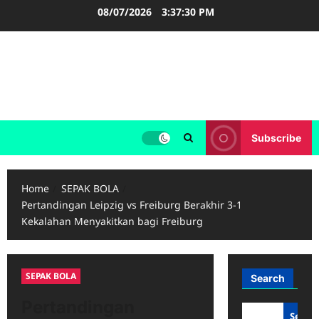
Skip
08/07/2026
3:37:31 PM
to
content
FOOTBALL BOOTS
SEPAK BOLA
Subscribe
Home
SEPAK BOLA
Pertandingan Leipzig vs Freiburg Berakhir 3-1
Kekalahan Menyakitkan bagi Freiburg
SEPAK BOLA
Search
Pertandingan
Searc