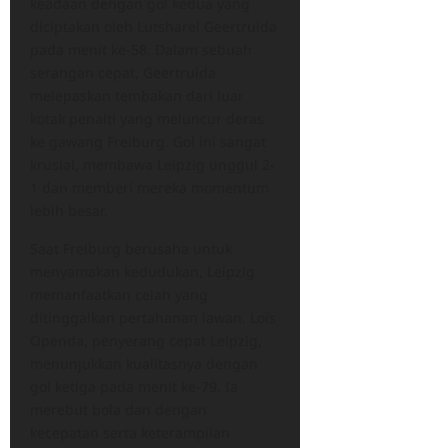
keadaan dengan gol kedua yang
diciptakan oleh Lutsharel Geertruida
pada menit ke-58. Dalam sebuah
serangan cepat, Geertruida
melepaskan tembakan dari luar
kotak penalti yang meluncur deras
ke gawang Freiburg. Gol ini sangat
krusial, membawa Leipzig unggul 2-
1 dan memberi mereka momentum
lebih besar.
Saat Freiburg berusaha untuk
menyamakan kedudukan, Leipzig
memanfaatkan celah yang
ditinggalkan pertahanan lawan. Loïs
Openda, penyerang cepat Leipzig,
menunjukkan kualitasnya dengan
gol ketiga pada menit ke-79. Ia
merebut bola dan dengan
kecepatan serta keterampilan