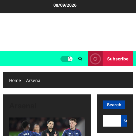
Skip
08/09/2026
to
content
FOOTBALL BOOTS
SEPAK BOLA
Subscribe
Home
Arsenal
Arsenal
Search
Searc