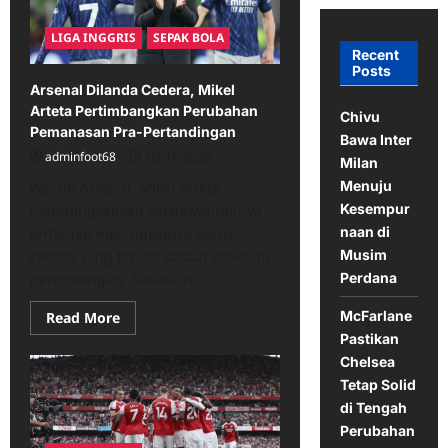
LIGA INGGRIS
SEPAK BOLA
Recent
Posts
Arsenal Dilanda Cedera, Mikel
Arteta Pertimbangkan Perubahan
Chivu
Pemanasan Pra-Pertandingan
Bawa Inter
adminfoot68
02/18/2026
Milan
Menuju
Pelatih Arsenal, Mikel Arteta,
Kesempur
mengungkapkan kekhawatirannya
naan di
terhadap meningkatnya kasus
Musim
cedera yang terjadi sesaat sebelum
Perdana
pertandingan. Situasi ini...
McFarlane
Read
Read More
more
Pastikan
about
Arsenal
Chelsea
Dilanda
Tetap Solid
Cedera,
Mikel
di Tengah
Arteta
Pertimbangkan
Perubahan
Perubahan