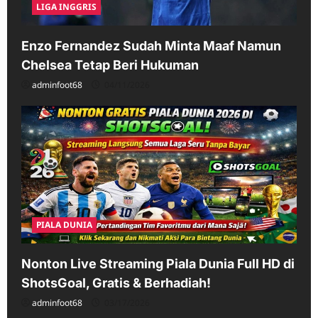
LIGA INGGRIS
Enzo Fernandez Sudah Minta Maaf Namun
Chelsea Tetap Beri Hukuman
adminfoot68
04/11/2026
PIALA DUNIA
Nonton Live Streaming Piala Dunia Full HD di
ShotsGoal, Gratis & Berhadiah!
adminfoot68
03/17/2026