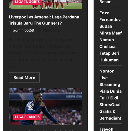
LIGA INGGRIS
Besar
Pemanasan
Pra-
Pertandingan
Enzo
Liverpool vs Arsenal: Laga Perdana
Fernandez
Trisula Baru The Gunners?
Sudah
adminfoot68
08/26/2025
Minta Maaf
Pertandingan Liverpool melawan
Namun
Arsenal pada pekan ketiga Liga
Chelsea
Primer 2019–2020 mempertemukan
Tetap Beri
dua tim yang sama-sama meraih
Hukuman
poin...
Nonton
Read
Read More
Live
more
Streaming
about
Liverpool
Piala Dunia
vs
Arsenal:
Full HD di
Laga
ShotsGoal,
Perdana
Trisula
Gratis &
Baru
LIGA PRANCIS
The
Berhadiah!
Gunners?
Trevoh