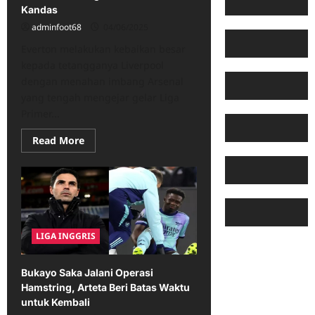
Kandas
adminfoot68
04/06/2025
Everton melakukan kebaikan besar
kepada tetangganya Liverpool
dengan menahan imbang Arsenal
yang tengah mengejar gelar Liga
Primer...
Read
Read More
more
about
Arsenal
Tersandung
saat
Harapan
Meraih
Gelar
Liga
LIGA INGGRIS
Primer
Kembali
Kandas
Bukayo Saka Jalani Operasi
Hamstring, Arteta Beri Batas Waktu
untuk Kembali