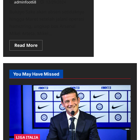
adminfoot68
12/29/2024
Bukayo Saka akan absen setidaknya
hingga Maret setelah jalani operasi
hamstring, ungkap bos Arsenal
Mikel Arteta. Mikel...
Read
Read More
more
about
Bukayo
Saka
Jalani
Operasi
You May Have Missed
Hamstring,
Arteta
Beri
Batas
Waktu
untuk
Kembali
LIGA ITALIA