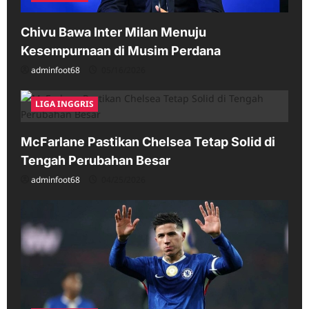
Chivu Bawa Inter Milan Menuju
Kesempurnaan di Musim Perdana
adminfoot68
05/16/2026
LIGA INGGRIS
McFarlane Pastikan Chelsea Tetap Solid di
Tengah Perubahan Besar
adminfoot68
04/25/2026