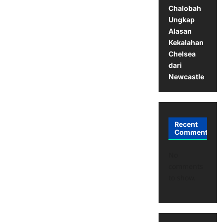
Chalobah
Ungkap
Alasan
Kekalahan
Chelsea
dari
Newcastle
Recent
Comments
No
comments
to show.