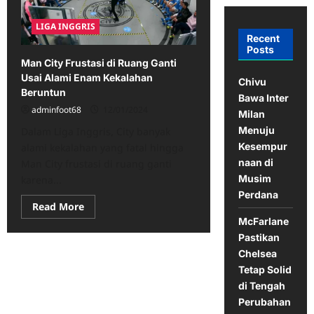
LIGA INGGRIS
Recent
Posts
Man City Frustasi di Ruang Ganti
Usai Alami Enam Kekalahan
Chivu
Beruntun
Bawa Inter
adminfoot68
12/01/2024
Milan
Menuju
Dalam Liga Inggris, City banyak
Kesempur
alami kekalahan yang fatal hingga
naan di
Man City frustasi di ruang ganti
Musim
karena...
Perdana
Read
Read More
more
McFarlane
about
Man
Pastikan
City
Chelsea
Frustasi
di
Tetap Solid
Ruang
Ganti
di Tengah
Usai
Perubahan
Alami
Enam