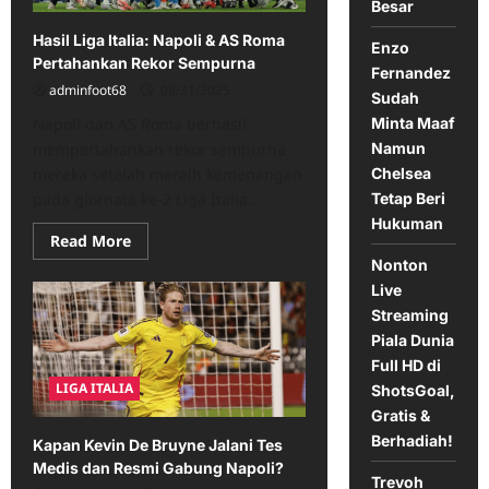
Besar
Hasil Liga Italia: Napoli & AS Roma
Enzo
Pertahankan Rekor Sempurna
Fernandez
adminfoot68
08/31/2025
Sudah
Napoli dan AS Roma berhasil
Minta Maaf
mempertahankan rekor sempurna
Namun
mereka setelah meraih kemenangan
Chelsea
pada giornata ke-2 Liga Italia...
Tetap Beri
Hukuman
Read
Read More
more
Nonton
about
Hasil
Live
Liga
Italia:
Streaming
Napoli
Piala Dunia
&
AS
Full HD di
Roma
LIGA ITALIA
ShotsGoal,
Pertahankan
Rekor
Gratis &
Sempurna
Berhadiah!
Kapan Kevin De Bruyne Jalani Tes
Medis dan Resmi Gabung Napoli?
Trevoh