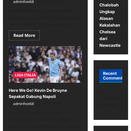
adminfoot68
06/12/2025
Chalobah
Kevin De Bruyne dipastikan akan
Ungkap
menjalani tes medis di Naples pada
Alasan
Kamis, 13 Juni 2025, proses ini...
Kekalahan
Chelsea
Read
Read More
dari
more
about
Newcastle
Kapan
Kevin
De
Bruyne
Jalani
Tes
Medis
Recent
LIGA ITALIA
dan
Comments
Resmi
Gabung
Napoli?
Here We Go! Kevin De Bruyne
No
Sepakat Gabung Napoli
comments
adminfoot68
06/12/2025
to show.
Kevin De Bruyne akhirnya
memutuskan untuk melangkah ke
babak baru dalam kariernya dengan