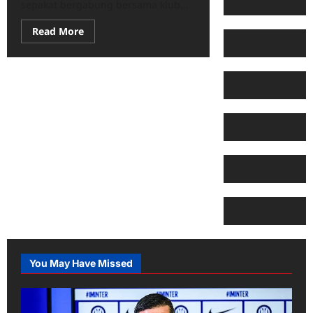
sepakat bergabung bersama klub...
Read
Read More
more
about
Here
We
Go!
Kevin
De
Bruyne
Sepakat
Gabung
Napoli
You May Have Missed