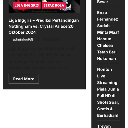
Besar
vs.
LIGA INGGRIS
SEPAK BOLA
Nottingham
26
Enzo
Oktober
2024
Fernandez
Liga Inggris – Prediksi Pertandingan
Sudah
Nottingham vs. Crystal Palace 20
Oktober 2024
Minta Maaf
Namun
adminfoot68
10/20/2024
Chelsea
Liga Inggris, dikenal sebagai salah
Tetap Beri
satu kompetisi sepak bola paling
Hukuman
bergengsi di dunia, kembali
menyajikan pertarungan seru...
Nonton
Live
Read
Read More
more
Streaming
about
Piala Dunia
Liga
Inggris
Full HD di
–
Prediksi
ShotsGoal,
Pertandingan
Gratis &
Nottingham
vs.
Berhadiah!
Crystal
Palace
20
Trevoh