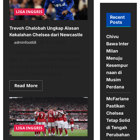
LIGA INGGRIS
Recent
Posts
Trevoh Chalobah Ungkap Alasan
Kekalahan Chelsea dari Newcastle
Chivu
adminfoot68
03/15/2026
Bawa Inter
Milan
Chelsea harus menelan kekalahan
Menuju
tipis 0-1 saat menjamu Newcastle
Kesempur
United di Stamford Bridge dalam
naan di
lanjutan Premier League...
Musim
Read
Read More
Perdana
more
about
Trevoh
McFarlane
Chalobah
Pastikan
Ungkap
Alasan
Chelsea
Kekalahan
Chelsea
Tetap Solid
dari
di Tengah
LIGA INGGRIS
Newcastle
Perubahan