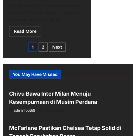
untuk mengamankan tanda tangan
Florian Wirtz dari Bayer Leverkusen
dalam kesepakatan yang...
Read
Read More
more
about
Florian
Posts
1
2
Next
Wirtz
dan
pagination
5
Rekor
Transfer
Termahal
Premier
You May Have Missed
LIGA ITALIA
League
Chivu Bawa Inter Milan Menuju
Kesempurnaan di Musim Perdana
adminfoot68
05/16/2026
LIGA INGGRIS
McFarlane Pastikan Chelsea Tetap Solid di