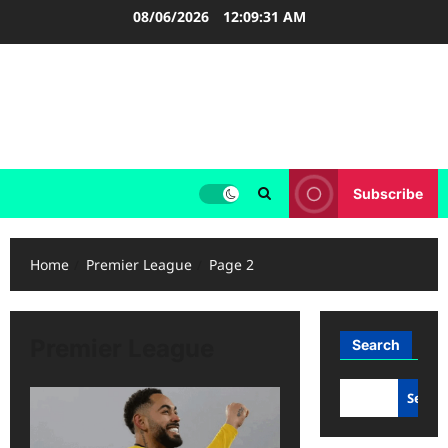
Skip
08/06/2026
12:09:31 AM
to
content
FOOTBALL BOOTS
SEPAK BOLA
Subscribe
Home
Premier League
Page 2
Premier League
Search
Searc