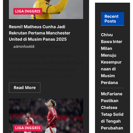
LIGA INGGRIS
Recent
Posts
Resmi! Matheus Cunha Jadi
Rekrutan Pertama Manchester
Chivu
United di Musim Panas 2025
Bawa Inter
adminfoot68
06/02/2025
Milan
Menuju
Manchester United secara resmi
Kesempur
mengumumkan perekrutan Matheus
naan di
Cunha dari Wolverhampton pada
Musim
Minggu malam WIB, 1 Juni 2025....
Perdana
Read
Read More
more
McFarlane
about
Resmi!
Pastikan
Matheus
Chelsea
Cunha
Jadi
Tetap Solid
Rekrutan
Pertama
di Tengah
Manchester
LIGA INGGRIS
Perubahan
United
di