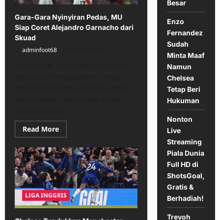
Besar
Musim
Panas
Gara-Gara Nyinyiran Pedas, MU
2025
Enzo
Siap Coret Alejandro Garnacho dari
Fernandez
Skuad
Sudah
adminfoot68
05/24/2025
Minta Maaf
Manchester United telah membuat
Namun
keputusan mengejutkan dengan
Chelsea
memasukkan Alejandro Garnacho
Tetap Beri
dalam daftar jual mereka untuk
Hukuman
bursa transfer...
Nonton
Read
Read More
Live
more
about
Streaming
Gara-
Piala Dunia
Gara
Nyinyiran
Full HD di
Pedas,
ShotsGoal,
MU
Siap
Gratis &
Coret
LIGA INGGRIS
Alejandro
Berhadiah!
Garnacho
dari
Trevoh
Skuad