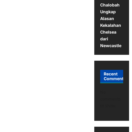
Chalobah
Ungkap
Alasan
Kekalahan
Chelsea
dari
Newcastle
Recent
Comments
No
comments
to show.