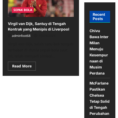
SEPAK BOLA
Recent
Posts
Virgil van Dijk, Santuy di Tengah
Kontrak yang Menipis di Liverpool
Chivu
adminfoot68
10/29/2024
Bawa Inter
Milan
Virgil van Dijk, salah satu bek tengah
Menuju
terhebat di dunia sepak bola saat
Kesempur
ini, telah menjadi simbol...
naan di
Read
Read More
Musim
more
about
Perdana
Virgil
van
McFarlane
Dijk,
Santuy
Pastikan
di
Tengah
Chelsea
Kontrak
Tetap Solid
yang
Menipis
di Tengah
di
Perubahan
Liverpool