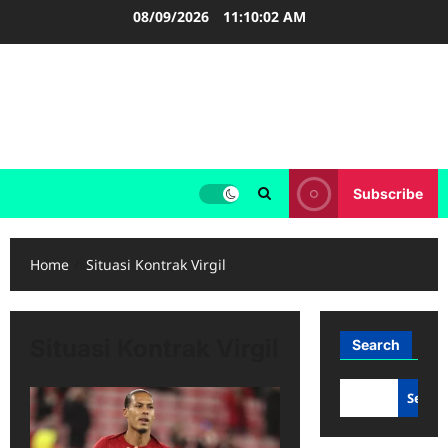
Skip
08/09/2026
11:10:02 AM
to
content
FOOTBALL BOOTS
SEPAK BOLA
Subscribe
Home
Situasi Kontrak Virgil
Situasi Kontrak Virgil
Search
Searc