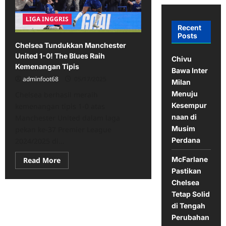
LIGA INGGRIS
Recent
Posts
Chelsea Tundukkan Manchester
United 1-0! The Blues Raih
Chivu
Kemenangan Tipis
Bawa Inter
adminfoot68
05/17/2025
Milan
Menuju
Chelsea berhasil meraih
Kesempur
kemenangan tipis 1-0 atas
naan di
Manchester United dalam laga
Musim
pekan ke-37 Premier League
Perdana
2024/2025 di...
McFarlane
Read
Read More
more
Pastikan
about
Chelsea
Chelsea
Tundukkan
Tetap Solid
Manchester
United
di Tengah
1-
0!
Perubahan
The