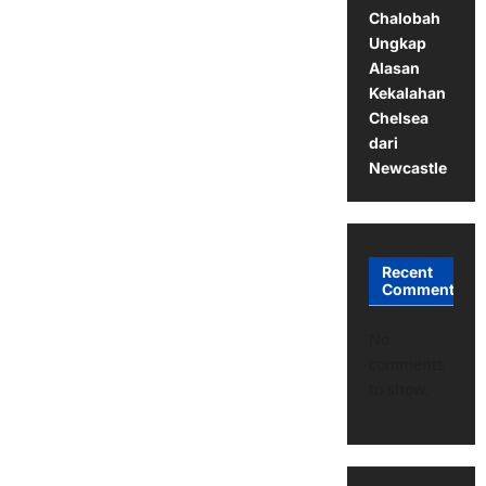
Chalobah
Ungkap
Alasan
Kekalahan
Chelsea
dari
Newcastle
Recent
Comments
No
comments
to show.