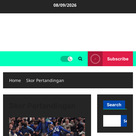
Skip
08/09/2026
to
content
FOOTBALL BOOTS
SEPAK BOLA
Subscribe
Home
Skor Pertandingan
Skor Pertandingan
Search
Searc