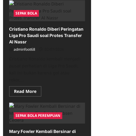
Jeremy
Jacquet
Alami
SEPAK BOLA
Cedera
Serius,
Liverpool
Dihadapkan
Cristiano Ronaldo Diberi Peringatan
Tantangan
Awal
Liga Pro Saudi soal Protes Transfer
Musim
Al Nassr
adminfoot68
02/07/2026
Cristiano Ronaldo kembali menjadi
pusat perhatian di Liga Pro Saudi,
kali ini bukan karena gol atau
rekor,...
Read
Read More
more
about
Cristiano
Ronaldo
Diberi
SEPAK BOLA PEREMPUAN
Peringatan
Liga
Pro
Saudi
Mary Fowler Kembali Bersinar di
soal