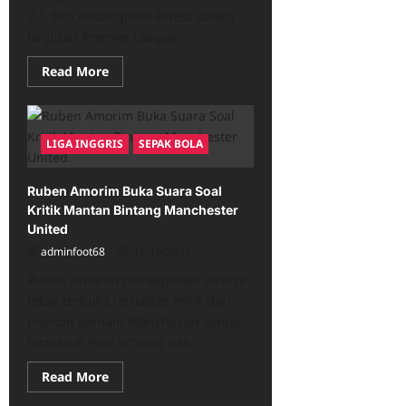
2-1 dari Nottingham Forest dalam
lanjutan Premier League....
Read
Read More
more
about
Nuno
Espirito
Santo
LIGA INGGRIS
SEPAK BOLA
Kecewa
dengan
Keputusan
VAR,
Ruben Amorim Buka Suara Soal
West
Ham
Kritik Mantan Bintang Manchester
Kembali
United
Terancam!
adminfoot68
12/15/2025
Ruben Amorim menegaskan dirinya
tetap terbuka terhadap kritik dari
mantan pemain Manchester United,
termasuk Paul Scholes dan...
Read
Read More
more
about