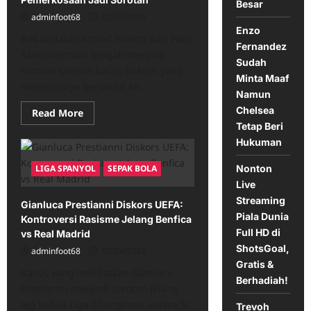
Besar
Gay
adminfoot68
02/25/2026
Enzo
Bek andalan Achraf Hakimi dari Paris
Fernandez
Saint-Germain tengah menjadi
Sudah
sorotan setelah kasus hukum yang
Minta Maaf
menjeratnya berlanjut ke...
Namun
Chelsea
Read
Read More
more
Tetap Beri
about
Achraf
Hukuman
Hakimi
PSG
Nonton
LIGA SPANYOL
SEPAK BOLA
Hadapi
Persidangan,
Live
Kasus
Tuduhan
Streaming
Gianluca Prestianni Diskors UEFA:
Pemerkosaan
Piala Dunia
Jadi
Kontroversi Rasisme Jelang Benfica
Sorotan
Full HD di
vs Real Madrid
ShotsGoal,
adminfoot68
02/24/2026
Gratis &
Kasus yang melibatkan Gianluca
Berhadiah!
Prestianni menjadi sorotan jelang
leg kedua Liga Champions antara SL
Trevoh