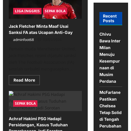
LIGA INGGRIS
SEPAK BOLA
Recent
Posts
Jack Fletcher Minta Maaf Usai
Sanksi FA atas Ucapan Anti-Gay
Chivu
adminfoot68
03/05/2026
Bawa Inter
Milan
Pemain muda Manchester United,
Menuju
Jack Fletcher, resmi dijatuhi sanksi
Kesempur
oleh The Football Association (FA)
naan di
setelah terbukti mengucapkan...
Musim
Read
Read More
Perdana
more
about
Jack
McFarlane
Fletcher
Pastikan
Minta
SEPAK BOLA
Maaf
Chelsea
Usai
Sanksi
Tetap Solid
FA
Achraf Hakimi PSG Hadapi
di Tengah
atas
Ucapan
Persidangan, Kasus Tuduhan
Perubahan
Anti-
Pemerkosaan Jadi Sorotan