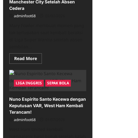
Protes
Manchester City Setelah Absen
Transfer
Cedera
Al
Nassr
adminfoot68
02/02/2026
Mary Fowler membuat momen yang
tak terlupakan saat kembali beraksi
di Liga Super Wanita setelah absen
sembilan...
Read
Read More
more
about
Mary
Fowler
Kembali
LIGA INGGRIS
SEPAK BOLA
Bersinar
di
Manchester
City
Nuno Espirito Santo Kecewa dengan
Setelah
Absen
Keputusan VAR, West Ham Kembali
Cedera
Terancam!
adminfoot68
01/07/2026
West Ham United kembali
mengalami hasil buruk setelah kalah