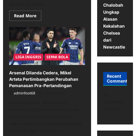
Benfica dan Real...
Chalobah
Ungkap
Read
Read More
Alasan
more
about
Kekalahan
Gianluca
Prestianni
Chelsea
Diskors
dari
UEFA:
Kontroversi
Newcastle
Rasisme
Jelang
LIGA INGGRIS
SEPAK BOLA
Benfica
vs
Real
Madrid
Arsenal Dilanda Cedera, Mikel
Recent
Arteta Pertimbangkan Perubahan
Comments
Pemanasan Pra-Pertandingan
adminfoot68
02/18/2026
No
comments
Pelatih Arsenal, Mikel Arteta,
to show.
mengungkapkan kekhawatirannya
terhadap meningkatnya kasus
cedera yang terjadi sesaat sebelum
pertandingan. Situasi ini...