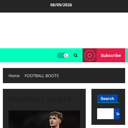
Skip
08/09/2026
to
content
FOOTBALL BOOTS
SEPAK BOLA
Subscribe
Home
FOOTBALL BOOTS
FOOTBALL BOOTS
Search
Searc