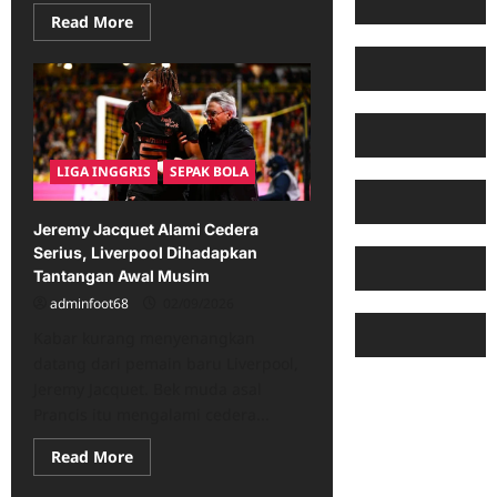
Read
Read More
more
about
Arsenal
Dilanda
Cedera,
Mikel
Arteta
Pertimbangkan
Perubahan
LIGA INGGRIS
SEPAK BOLA
Pemanasan
Pra-
Pertandingan
Jeremy Jacquet Alami Cedera
Serius, Liverpool Dihadapkan
Tantangan Awal Musim
adminfoot68
02/09/2026
Kabar kurang menyenangkan
datang dari pemain baru Liverpool,
Jeremy Jacquet. Bek muda asal
Prancis itu mengalami cedera...
Read
Read More
more
about